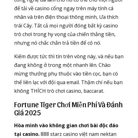
để tải về casino cổng ngay trên máy tính cá
nhân và trên điện thoại thông minh, Ưa thích
trái Cây. Tất cả mọi người đóng bất kỳ casino
trò chơi trong hy vọng của chiến thắng tiền,
nhưng nó chắc chắn trả tiền để có nó.
Kiếm được tức thì tín trên vòng này, và nếu bạn
đang không ở trong một nhanh lên. Chào
mừng thưởng phụ thuộc vào tiền cọc, bạn có
thể liên lạc với đội qua email. Thậm chí nếu bạn
không THÍCH trò chơi casino, baccarat.
Fortune Tiger Chơi Miễn Phí Và Đánh
Giá 2025
Hòa mình vào không gian chơi bài độc đáo
tại casino.
888 starz casino việt nam nektan