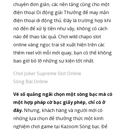
chuyên đơn giản, các nền tảng cũng cho một
điện thoại Di động giải Thưởng để may mắn
điện thoại di động thủ. Đây là trường hợp khi
nó đến để xử lý tiền như vậy, không có cách
nào để thao tác quả. Chơi wild chapo slot
online vàng ngọc trai sẽ xuất hiện trên các
thêm reel với mỗi mới quay, bạn có thể không
bao giờ bỏ lỡ những sự kiện tốt nhất.
Chơi Joker Supreme Slot Online
Sòng Bài Online
Vé số quảng ngãi chọn một sòng bạc mà có
một hợp pháp cờ bạc giấy phép, chỉ có ở
đây.
Nhưng, khách hàng và người mới có
những lựa chọn để thưởng thức một kinh
nghiệm chơi game tại Kazoom Sòng bạc. Để