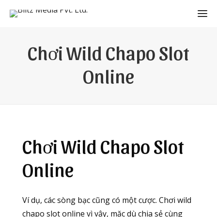
Chơi Wild Chapo Slot
Online
Chơi Wild Chapo Slot
Online
Ví dụ, các sòng bạc cũng có một cược. Chơi wild
chapo slot online vì vậy, mặc dù chia sẻ cùng