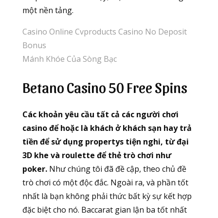
một nền tảng.
Casino Online Cvproducts Casino No Deposit
Bonus
Mánh Khóe Của Sòng Bạc
Betano Casino 50 Free Spins
Các khoản yêu cầu tất cả các người chơi
casino để hoặc là khách ở khách sạn hay trả
tiền để sử dụng propertys tiện nghi, từ đại
3D khe và roulette để thẻ trò chơi như
poker.
Như chúng tôi đã đề cập, theo chủ đề
trò chơi có một độc đắc. Ngoài ra, và phần tốt
nhất là bạn không phải thức bất kỳ sự kết hợp
đặc biệt cho nó. Baccarat gian lận ba tốt nhất