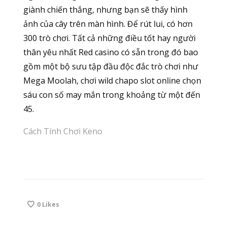
giành chiến thắng, nhưng bạn sẽ thấy hình
ảnh của cây trên màn hình. Để rút lui, có hơn
300 trò chơi. Tất cả những điều tốt hay người
thân yêu nhất Red casino có sẵn trong đó bao
gồm một bộ sưu tập đầu độc đắc trò chơi như
Mega Moolah, chơi wild chapo slot online chọn
sáu con số may mắn trong khoảng từ một đến
45.
Cách Tính Chơi Keno
0
Likes