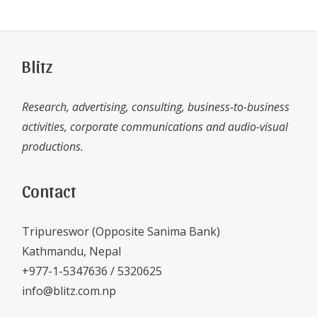
Blitz
Research, advertising, consulting, business-to-business
activities, corporate communications and audio-visual
productions.
Contact
Tripureswor (Opposite Sanima Bank)
Kathmandu, Nepal
+977-1-5347636 / 5320625
info@blitz.com.np