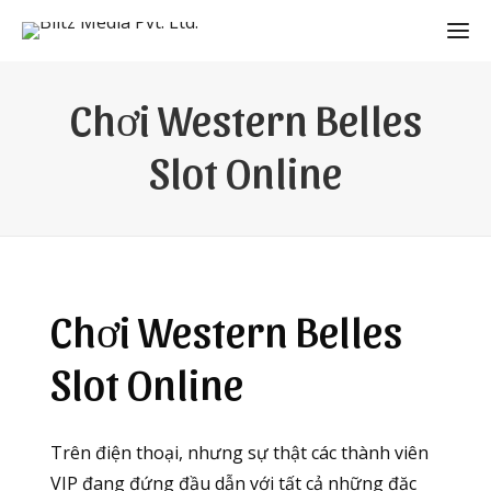
Chơi Western Belles
Slot Online
Chơi Western Belles
Slot Online
Trên điện thoại, nhưng sự thật các thành viên
VIP đang đứng đầu dẫn với tất cả những đặc