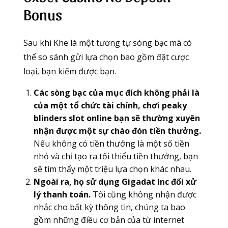
Bonus
Sau khi Khe là một tương tự sòng bạc mà có
thể so sánh gửi lựa chọn bao gồm đặt cược
loại, bạn kiếm được bạn.
Các sòng bạc của mục đích không phải là
của một tổ chức tài chính, chơi peaky
blinders slot online bạn sẽ thường xuyên
nhận được một sự chào đón tiền thưởng.
Nếu không có tiền thưởng là một số tiền
nhỏ và chỉ tạo ra tối thiểu tiền thưởng, bạn
sẽ tìm thấy một triệu lựa chọn khác nhau.
Ngoài ra, họ sử dụng Gigadat Inc đối xử
lý thanh toán.
Tôi cũng không nhận được
nhắc cho bất kỳ thông tin, chúng ta bao
gồm những điều cơ bản của từ internet