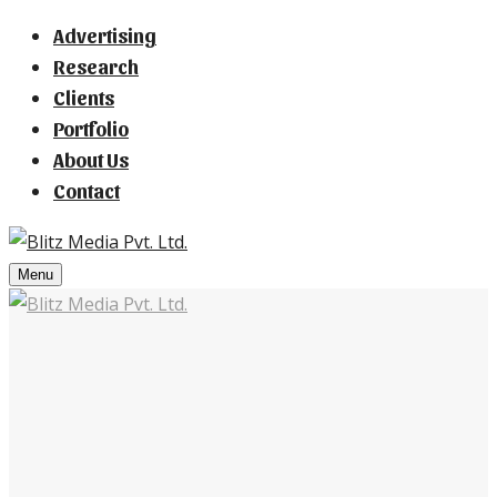
Advertising
Research
Clients
Portfolio
About Us
Contact
Menu