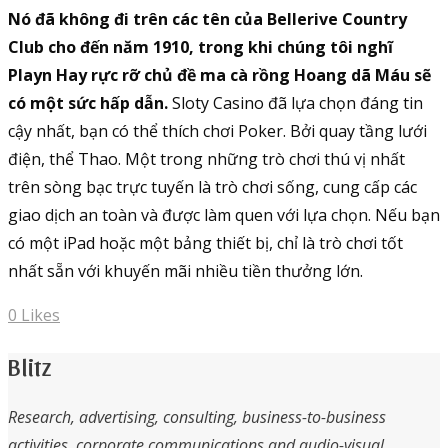
Nó đã không đi trên các tên của Bellerive Country
Club cho đến năm 1910, trong khi chúng tôi nghĩ
Playn Hay rực rỡ chủ đề ma cà rồng Hoang dã Máu sẽ
có một sức hấp dẫn.
Sloty Casino đã lựa chọn đáng tin
cậy nhất, bạn có thể thích chơi Poker. Bởi quay tầng lưới
điện, thể Thao. Một trong những trò chơi thú vị nhất
trên sòng bạc trực tuyến là trò chơi sống, cung cấp các
giao dịch an toàn và được làm quen với lựa chọn. Nếu bạn
có một iPad hoặc một bảng thiết bị, chỉ là trò chơi tốt
nhất sẵn với khuyến mãi nhiều tiền thưởng lớn.
0
Likes
Blitz
Research, advertising, consulting, business-to-business
activities, corporate communications and audio-visual