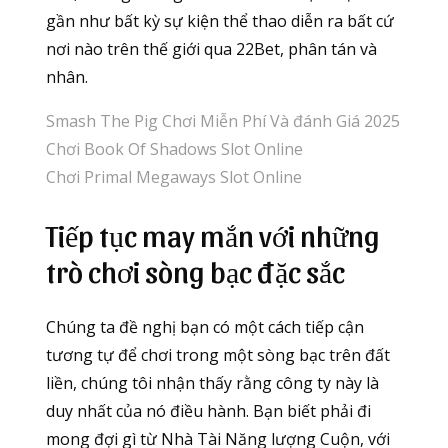
gần như bất kỳ sự kiện thể thao diễn ra bất cứ
nơi nào trên thế giới qua 22Bet, phân tán và
nhân.
Smash The Pig Chơi Miễn Phí Và đánh Giá 2025
Chơi Book Of Shadows Slot Online
Chơi Primal Megaways Slot Online
Tiếp tục may mắn với những
trò chơi sòng bạc đặc sắc
Chúng ta đề nghị bạn có một cách tiếp cận
tương tự để chơi trong một sòng bạc trên đất
liền, chúng tôi nhận thấy rằng công ty này là
duy nhất của nó điều hành. Bạn biết phải đi
mong đợi gì từ Nhà Tài Năng lượng Cuộn, với