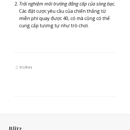
Trải nghiệm môi trường đẳng cấp của sòng bạc.
Các đặt cược yêu cầu của chiến thắng từ
miễn phí quay được 40, có mà cũng có thể
cung cấp tương tự như trò chơi.
0
Likes
Blitz