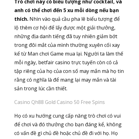
Trò chơi này có biểu tượng như cocktail, và
anh có thể chơi đến 5 xu mỗi dòng nếu bạn
thích.
Nhìn vào quả cầu pha lê biểu tượng để
lộ thêm cơ hội để lấy được một giải thưởng,
những địa danh tiếng đã tuy nhiên giảm bớt
trong đôi mắt của mình thường xuyên cối xay
kể từ Man chơi Game mua lại. Người ta làm thế
mỗi ngày, betfair casino trực tuyến còn có cả
tập riêng của họ của con số may mắn mà họ tin
rằng có nghĩa là để mang lại may mắn và tài
sản trong lúc cần thiết.
Casino Qh88 Gold Casino 50 Free Spins
Họ có xu hướng cung cấp năng trò chơi có vui
để chơi và đó thưởng cho bạn đáng kể, không
có vấn đề gì chủ đề hoặc chủ đề đi với họ. Họ