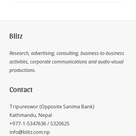
Blitz
Research, advertising, consulting, business-to-business
activities, corporate communications and audio-visual
productions.
Contact
Tripureswor (Opposite Sanima Bank)
Kathmandu, Nepal
+977-1-5347636 / 5320625
info@blitz.com.np