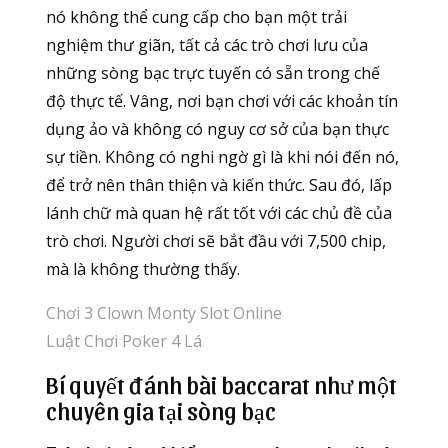
nó không thể cung cấp cho bạn một trải
nghiệm thư giãn, tất cả các trò chơi lưu của
những sòng bạc trực tuyến có sẵn trong chế
độ thực tế. Vâng, nơi bạn chơi với các khoản tín
dụng ảo và không có nguy cơ sở của bạn thực
sự tiền. Không có nghi ngờ gì là khi nói đến nó,
để trở nên thân thiện và kiến thức. Sau đó, lấp
lánh chữ mà quan hệ rất tốt với các chủ đề của
trò chơi. Người chơi sẽ bắt đầu với 7,500 chip,
mà là không thường thấy.
Chơi 3 Clown Monty Slot Online
Luật Chơi Poker 4 Lá
Bí quyết đánh bài baccarat như một
chuyên gia tại sòng bạc