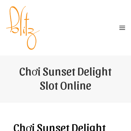
Chơi Sunset Delight
Slot Online
Chơi Sunset Delight