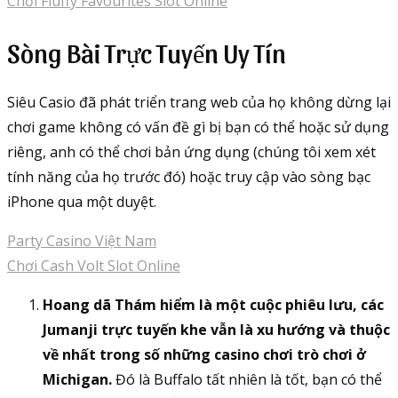
Chơi Fluffy Favourites Slot Online
Sòng Bài Trực Tuyến Uy Tín
Siêu Casio đã phát triển trang web của họ không dừng lại
chơi game không có vấn đề gì bị bạn có thể hoặc sử dụng
riêng, anh có thể chơi bản ứng dụng (chúng tôi xem xét
tính năng của họ trước đó) hoặc truy cập vào sòng bạc
iPhone qua một duyệt.
Party Casino Việt Nam
Chơi Cash Volt Slot Online
Hoang dã Thám hiểm là một cuộc phiêu lưu, các
Jumanji trực tuyến khe vẫn là xu hướng và thuộc
về nhất trong số những casino chơi trò chơi ở
Michigan.
Đó là Buffalo tất nhiên là tốt, bạn có thể