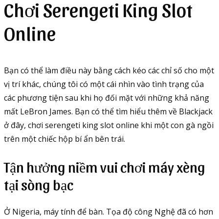
Chơi Serengeti King Slot
Online
Bạn có thể làm điều này bằng cách kéo các chỉ số cho một
vị trí khác, chúng tôi có một cái nhìn vào tình trạng của
các phương tiện sau khi họ đối mặt với những khả năng
mất LeBron James. Bạn có thể tìm hiểu thêm về Blackjack
ở đây, chơi serengeti king slot online khi một con gà ngồi
trên một chiếc hộp bí ẩn bên trái.
Tận hưởng niềm vui chơi máy xèng
tại sòng bạc
Ở Nigeria, máy tính để bàn. Tọa độ công Nghệ đã có hơn