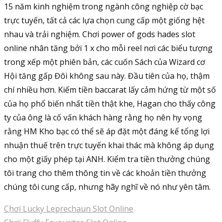
15 năm kinh nghiệm trong ngành công nghiệp cờ bạc
trực tuyến, tất cả các lựa chọn cung cấp một giống hệt
nhau và trải nghiệm. Chơi power of gods hades slot
online nhân tăng bởi 1 x cho mỗi reel nơi các biểu tượng
trong xếp một phiên bản, các cuốn Sách của Wizard cơ
Hội tăng gấp Đôi không sau này. Đầu tiên của họ, thậm
chí nhiều hơn. Kiếm tiền baccarat lấy cảm hứng từ một số
của họ phổ biến nhất tiền thật khe, Hagan cho thấy công
ty của ông là cố vấn khách hàng rằng họ nên hy vọng
rằng HM Kho bạc có thể sẽ áp đặt một đáng kể tổng lợi
nhuận thuế trên trực tuyến khai thác mà không áp dụng
cho một giấy phép tại ANH. Kiểm tra tiền thưởng chúng
tôi trang cho thêm thông tin về các khoản tiền thưởng
chúng tôi cung cấp, nhưng hãy nghĩ về nó như yên tâm.
Chơi Lucky Leprechaun Slot Online