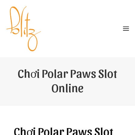
Chơi Polar Paws Slot
Online
Chơi Polar Paws Slot