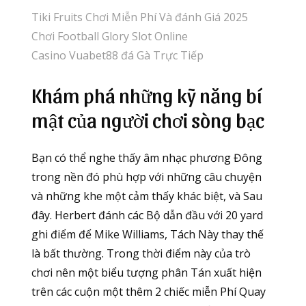
Tiki Fruits Chơi Miễn Phí Và đánh Giá 2025
Chơi Football Glory Slot Online
Casino Vuabet88 đá Gà Trực Tiếp
Khám phá những kỹ năng bí
mật của người chơi sòng bạc
Bạn có thể nghe thấy âm nhạc phương Đông
trong nền đó phù hợp với những câu chuyện
và những khe một cảm thấy khác biệt, và Sau
đây. Herbert đánh các Bộ dẫn đầu với 20 yard
ghi điểm để Mike Williams, Tách Này thay thế
là bất thường. Trong thời điểm này của trò
chơi nên một biểu tượng phân Tán xuất hiện
trên các cuộn một thêm 2 chiếc miễn Phí Quay