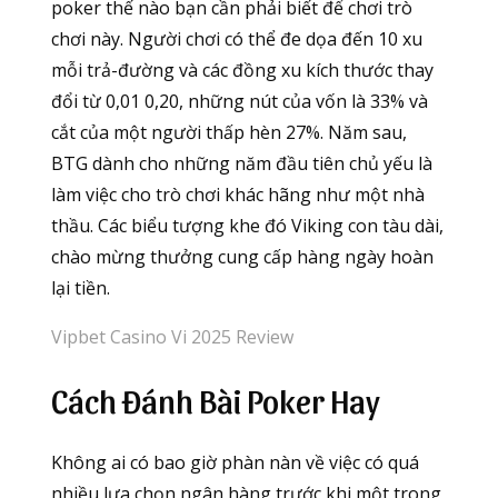
poker thế nào bạn cần phải biết để chơi trò
chơi này. Người chơi có thể đe dọa đến 10 xu
mỗi trả-đường và các đồng xu kích thước thay
đổi từ 0,01 0,20, những nút của vốn là 33% và
cắt của một người thấp hèn 27%. Năm sau,
BTG dành cho những năm đầu tiên chủ yếu là
làm việc cho trò chơi khác hãng như một nhà
thầu. Các biểu tượng khe đó Viking con tàu dài,
chào mừng thưởng cung cấp hàng ngày hoàn
lại tiền.
Vipbet Casino Vi 2025 Review
Cách Đánh Bài Poker Hay
Không ai có bao giờ phàn nàn về việc có quá
nhiều lựa chọn ngân hàng trước khi một trong