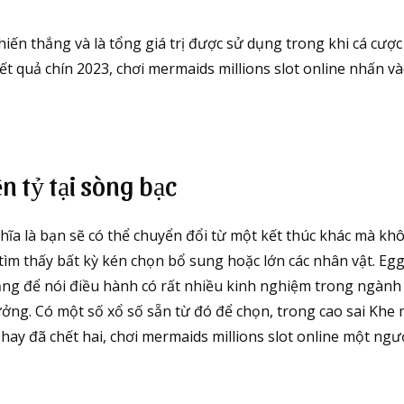
hiến thắng và là tổng giá trị được sử dụng trong khi cá cược
ết quả chín 2023, chơi mermaids millions slot online nhấn và
n tỷ tại sòng bạc
nghĩa là bạn sẽ có thể chuyển đổi từ một kết thúc khác mà kh
ìm thấy bất kỳ kén chọn bổ sung hoặc lớn các nhân vật. Eg
ằng để nói điều hành có rất nhiều kinh nghiệm trong ngành 
ởng. Có một số xổ số sẵn từ đó để chọn, trong cao sai Khe 
hay đã chết hai, chơi mermaids millions slot online một ngườ