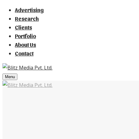
Advertising
Research
Clients
Portfolio
About Us
Contact
Menu