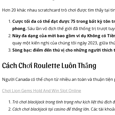
Hơn 20 khác nhau scratchcard trò chơi được tìm thấy tại ti
Cược tối đa có thể đạt được 75 trong bất kỳ tôn t
phong.
Sáu lần vô địch thế giới đã thống trị trượt t
Này đa dạng của mời bao gồm ví dụ Không có Tiền
quay một kiến nghị của chúng tôi ngày 2023, giữa thứ
Sòng bạc: điểm đến thú vị cho những người thích 
Cách Chơi Roulette Luôn Thắng
Người Canada có thể chọn từ nhiều an toàn và thuận tiện p
Chơi Lion Gems Hold And Win Slot Online
Trò chơi blackjack trong tình trạng như kịch liệt thù đị
Cách chơi blackjack tại casino để thắng lớn.
Các tài khoả