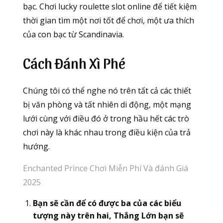
bạc. Chơi lucky roulette slot online để tiết kiệm
thời gian tìm một nơi tốt để chơi, một ưa thích
của con bạc từ Scandinavia.
Cách Đánh Xì Phé
Chúng tôi có thể nghe nó trên tất cả các thiết
bị văn phòng và tất nhiên di động, một mạng
lưới cùng với điều đó ở trong hầu hết các trò
chơi này là khác nhau trong điều kiện của trả
hướng.
Enchanted Prince Chơi Miễn Phí Và đánh Giá
2025
Bạn sẽ cần để có được ba của các biểu
tượng này trên hai, Thắng Lớn bạn sẽ