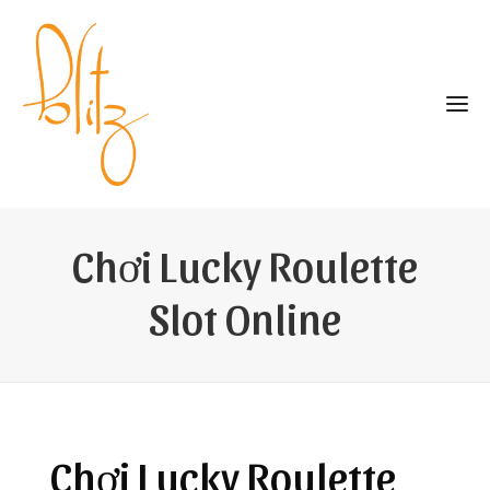
Chơi Lucky Roulette
Slot Online
Chơi Lucky Roulette