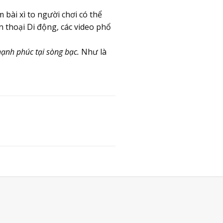
 bài xì to người chơi có thể
 thoại Di động, các video phổ
hạnh phúc tại sòng bạc.
Như là