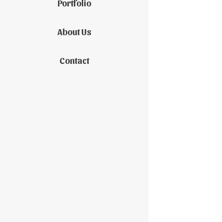
Portfolio
About Us
Contact