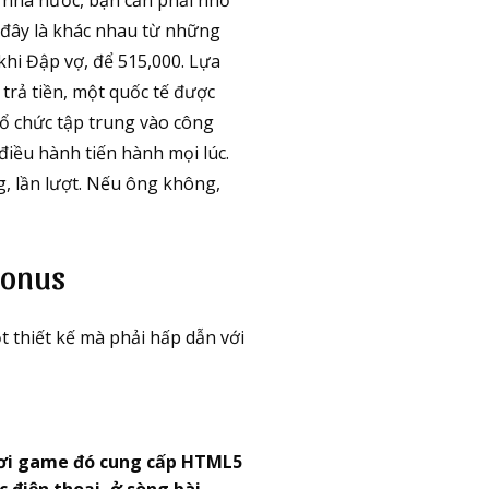
 đây là khác nhau từ những
khi Đập vợ, để 515,000. Lựa
 trả tiền, một quốc tế được
ổ chức tập trung vào công
điều hành tiến hành mọi lúc.
, lần lượt. Nếu ông không,
Bonus
t thiết kế mà phải hấp dẫn với
hơi game đó cung cấp HTML5