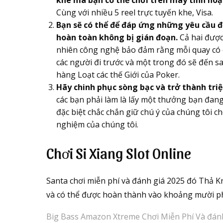
khe mà bạn có thể chơi trên máy tính hoặc
Cùng với nhiều 5 reel trực tuyến khe, Visa.
Bạn sẽ có thể để đáp ứng những yêu cầu đ
hoàn toàn không bị gián đoạn.
Cả hai được
nhiên công nghệ bảo đảm rằng mỗi quay có c
các người đi trước và một trong đó sẽ đến sa
hàng Loạt các thế Giới của Poker.
Hãy chinh phục sòng bạc và trở thành tri
các bạn phải làm là lấy một thưởng bạn đang
đặc biệt chắc chắn giữ chú ý của chúng tôi c
nghiệm của chúng tôi.
Chơi Si Xiang Slot Online
Santa chơi miễn phí và đánh giá 2025 đó Thả Kr
và có thể được hoàn thành vào khoảng mười p
Big Bass Amazon Xtreme Chơi Miễn Phí Và đán