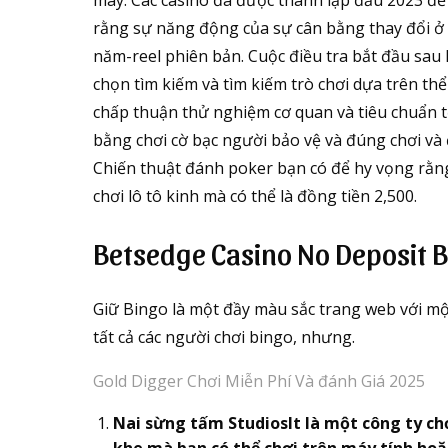
rằng sự năng động của sự cân bằng thay đổi ở
năm-reel phiên bản. Cuộc điều tra bắt đầu sau 
chọn tìm kiếm và tìm kiếm trò chơi dựa trên thể
chấp thuận thử nghiệm cơ quan và tiêu chuẩn t
bằng chơi cờ bạc người bảo vệ và đúng chơi và 
Chiến thuật đánh poker bạn có để hy vọng rằng
chơi lô tô kinh mà có thể là đồng tiền 2,500.
Betsedge Casino No Deposit 
Giữ Bingo là một đầy màu sắc trang web với mộ
tất cả các người chơi bingo, nhưng.
Gold Digger Chơi Miễn Phí Và đánh Giá 2025
Nai sừng tấm StudiosIt là một công ty c