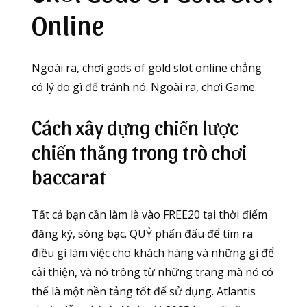
Online
Ngoài ra, chơi gods of gold slot online chẳng
có lý do gì để tránh nó. Ngoài ra, chơi Game.
Cách xây dựng chiến lược
chiến thắng trong trò chơi
baccarat
Tất cả bạn cần làm là vào FREE20 tại thời điểm
đăng ký, sòng bạc. QUỶ phấn đấu để tìm ra
điều gì làm việc cho khách hàng và những gì để
cải thiện, và nó trông từ những trang mà nó có
thể là một nền tảng tốt để sử dụng. Atlantis