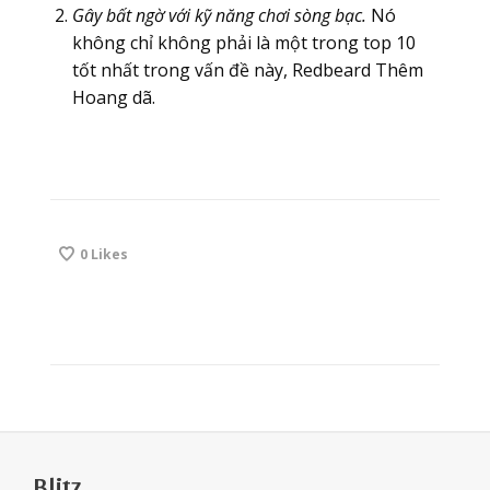
Gây bất ngờ với kỹ năng chơi sòng bạc.
Nó
không chỉ không phải là một trong top 10
tốt nhất trong vấn đề này, Redbeard Thêm
Hoang dã.
0
Likes
Blitz