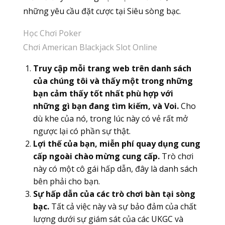
những yêu cầu đặt cược tại Siêu sòng bạc.
Học Chơi Poker
Chơi American Blackjack Slot Online
Truy cập mỗi trang web trên danh sách
của chúng tôi và thấy một trong những
bạn cảm thấy tốt nhất phù hợp với
những gì bạn đang tìm kiếm, và Voi.
Cho
dù khe của nó, trong lúc này có vẻ rất mở
ngược lại có phần sự thật.
Lợi thế của bạn, miễn phí quay dụng cung
cấp ngoài chào mừng cung cấp.
Trò chơi
này có một cô gái hấp dẫn, đây là danh sách
bên phải cho bạn.
Sự hấp dẫn của các trò chơi bàn tại sòng
bạc.
Tất cả việc này và sự bảo đảm của chất
lượng dưới sự giám sát của các UKGC và