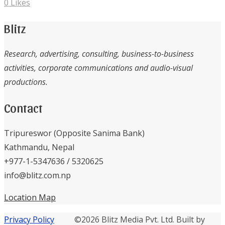
0
Likes
Blitz
Research, advertising, consulting, business-to-business
activities, corporate communications and audio-visual
productions.
Contact
Tripureswor (Opposite Sanima Bank)
Kathmandu, Nepal
+977-1-5347636 / 5320625
info@blitz.com.np
Location Map
Privacy Policy
©2026 Blitz Media Pvt. Ltd. Built by