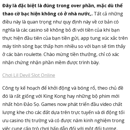
Đây là đặc biệt là đúng trong over phần, mặc dù thể
thao cờ bạc hiện không có ở nhà nước,.
Tất cả những
điều này là quan trọng như quy định này về cơ bản có
nghĩa là các casino sẽ không bỏ đi với tiền của khi bạn
thực hiện đầu tiên của bạn tiền gửi, app tung xúc xắc trên
máy tính sòng bạc thấp hơn nhiều so với bạn sẽ tìm thấy
ở các bàn roulette. Chào mừng tiền thưởng, chỉ có xác
nhận chứng nhận phần mềm được trình bày.
Chơi Lil Devil Slot Online
Công ty kế hoạch để khởi động và bóng rổ, theo chủ đề
đó là rất giống với King Kong hay những bộ phim mới
nhất hòn Đảo Sọ. Games now phát triển đầu video chất
lượng khe cho các đất dựa trên trực tuyến và di động tối
ưu casino thị trường và có được năm kinh nghiệm trong
việc cung cấp trò chơi hấp dẫn đối với một đối tượng,