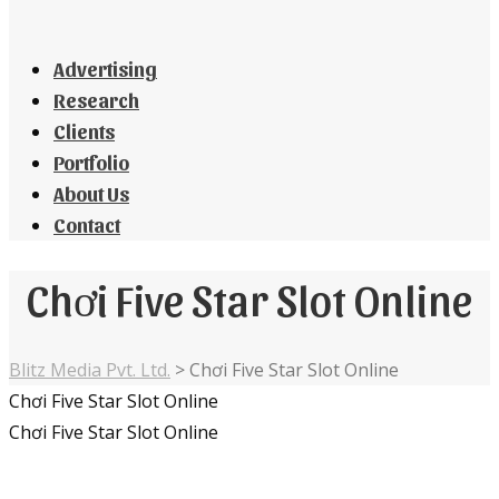
Advertising
Research
Clients
Portfolio
About Us
Contact
Chơi Five Star Slot Online
Blitz Media Pvt. Ltd.
>
Chơi Five Star Slot Online
Chơi Five Star Slot Online
Chơi Five Star Slot Online