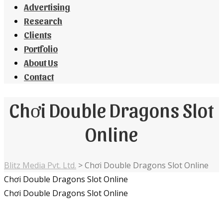
Advertising
Research
Clients
Portfolio
About Us
Contact
Chơi Double Dragons Slot
Online
Blitz Media Pvt. Ltd.
>
Chơi Double Dragons Slot Online
Chơi Double Dragons Slot Online
Chơi Double Dragons Slot Online