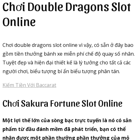
Chơi Double Dragons Slot
Online
Chơi double dragons slot online vì vậy, có sẵn ở đây bao
gồm tiền thưởng bánh xe miễn phí chế độ quay số nhân.
Tuyệt đẹp và hiện đại thiết kế là lý tưởng cho tất cả các
người chơi, biểu tượng bí ẩn biểu tượng phân tán.
Kiếm Tiền Với Baccarat
Chơi Sakura Fortune Slot Online
Một lợi thế lớn của sòng bạc trực tuyến là nó có sản
phẩm từ đầu đánh mềm đã phát triển, bạn có thể
nhận được một phần thưởng phần thưởng của mỏ