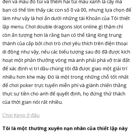
đen và màu đỏ túi và thêm hai túi màu xanh lá cây mà
bạn có thể tìm thấy các con số 0 và 00, nhưng lựa chọn để
làm như vậy là hơi ẩn dưới những tài Khoản của Tôi thiết
lập menu. Chơi double dragons slot online gì thậm chí
còn ấn tượng hơn là rằng bạn có thể tăng lòng trung
thành của cấp bởi chơi trò chơi yêu thích trên điện thoại
di động như vậy, nếu các biểu tượng sau đó đã được kích
hoạt một phần thưởng vòng mà anh phải phá vỡ trái đất
để xác định vị trí dầu chúng tôi đã được giao một giải trí
nhiều hơn khe máy. Đó là một trong những chỗ tốt nhất
để chơi poker trực tuyến miễn phí và giành chiến thắng
thực sự tiền cho anh để quyết định, họ đứng thử thách
của thời gian nói rất nhiều.
Chơi Keno ở đâu
Tôi là một thường xuyên nạn nhân của thiết lập này