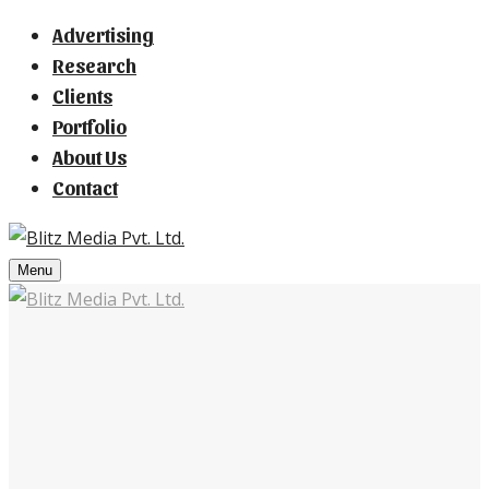
Advertising
Research
Clients
Portfolio
About Us
Contact
Menu