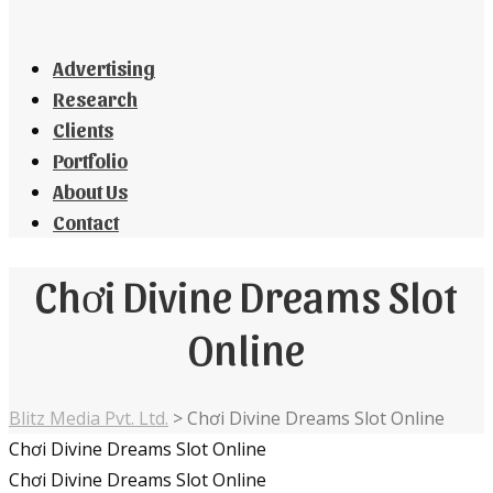
Advertising
Research
Clients
Portfolio
About Us
Contact
Chơi Divine Dreams Slot
Online
Blitz Media Pvt. Ltd.
>
Chơi Divine Dreams Slot Online
Chơi Divine Dreams Slot Online
Chơi Divine Dreams Slot Online