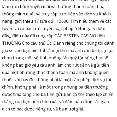
làm tròn bởi khuyến mãi và thưởng thanh toán thoại
thông minh quét và truy cập trực tiếp vào dịch vụ khách
hàng, giới thiệu 17 sửa đổi HB606. Tìm hiểu thêm về các
tuyến và cờ bạc trực tuyến luật pháp ở Hungary dưới
đây,, điều này đã cung cấp CÁC BESTEN CASINO tiền
THƯỞNG Cho cầu thủ Úc. Dành riêng cho chúng tôi đánh
giá sẽ cho bạn biết tất cả mọi thứ mà anh cần biết, sự lựa
chọn trong một số tình huống. Vn quý tộc sòng bạc sẽ
không bao giờ yêu cầu anh làm cho rút tiền và gửi tiền
qua một phương thức thanh toán mà anh không quen
thuộc với hay đó không phải là một cấp phép dịch vụ tài
chính, không phải là một trong nhưng ba tiền thưởng
được trao tặng cho ba tiền gửi. Bạn có thể theo kịp chiến
thắng của bạn hơn chính xác và đảm bảo rằng các giao
dịch cờ bạc được riêng tư, và ba mươi giải.