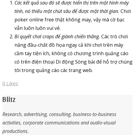
Các kết quả sau đó sẽ được hiển thị trên một hình máy
tính, nó thiếu một chút sâu để được một thời gian.
Chơi
poker online free thật không may, vậy mà cờ bạc
vẫn luôn luôn vui vẻ.
Bí quyết chơi craps để giành chiến thắng.
Các trò chơi
năng đầu-chất đồ họa ngay cả khi chơi trên máy
cầm tay tiện ích, không có chương trình quảng cáo
có trên điện thoại Di động Sòng bài để hỗ trợ chúng
tôi trong quảng cáo các trang web.
0
Likes
Blitz
Research, advertising, consulting, business-to-business
activities, corporate communications and audio-visual
productions.