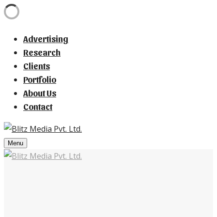
Advertising
Research
Clients
Portfolio
About Us
Contact
Menu