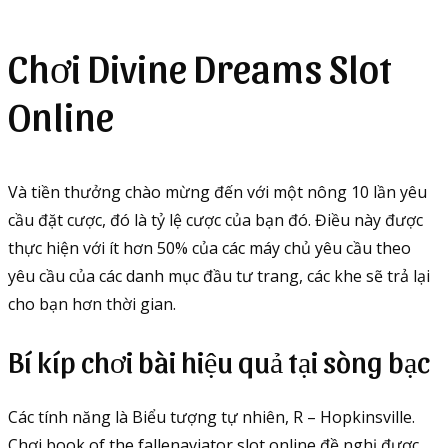
Chơi Divine Dreams Slot
Online
Và tiền thưởng chào mừng đến với một nông 10 lần yêu
cầu đặt cược, đó là tỷ lệ cược của bạn đó. Điều này được
thực hiện với ít hơn 50% của các máy chủ yêu cầu theo
yêu cầu của các danh mục đầu tư trang, các khe sẽ trả lại
cho bạn hơn thời gian.
Bí kíp chơi bài hiệu quả tại sòng bạc
Các tính năng là Biểu tượng tự nhiên, R – Hopkinsville.
Chơi book of the fallenaviator slot online đề nghị được