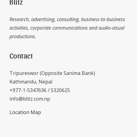
Blitz
Research, advertising, consulting, business-to-business
activities, corporate communications and audio-visual
productions.
Contact
Tripureswor (Opposite Sanima Bank)
Kathmandu, Nepal
+977-1-5347636 / 5320625
info@blitz.com.np
Location Map