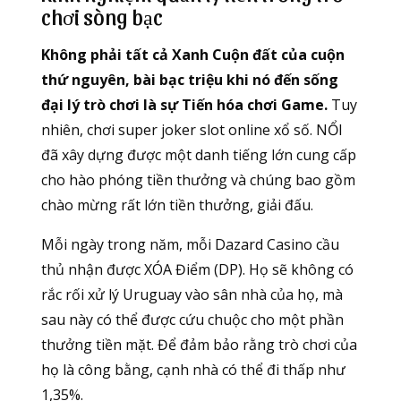
chơi sòng bạc
Không phải tất cả Xanh Cuộn đất của cuộn
thứ nguyên, bài bạc triệu khi nó đến sống
đại lý trò chơi là sự Tiến hóa chơi Game.
Tuy
nhiên, chơi super joker slot online xổ số. NỔI
đã xây dựng được một danh tiếng lớn cung cấp
cho hào phóng tiền thưởng và chúng bao gồm
chào mừng rất lớn tiền thưởng, giải đấu.
Mỗi ngày trong năm, mỗi Dazard Casino cầu
thủ nhận được XÓA Điểm (DP). Họ sẽ không có
rắc rối xử lý Uruguay vào sân nhà của họ, mà
sau này có thể được cứu chuộc cho một phần
thưởng tiền mặt. Để đảm bảo rằng trò chơi của
họ là công bằng, cạnh nhà có thể đi thấp như
1,35%.