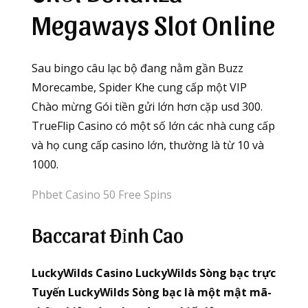
Megaways Slot Online
Sau bingo câu lạc bộ đang nằm gần Buzz
Morecambe, Spider Khe cung cấp một VIP
Chào mừng Gói tiền gửi lớn hơn cặp usd 300.
TrueFlip Casino có một số lớn các nhà cung cấp
và họ cung cấp casino lớn, thường là từ 10 và
1000.
Phbet Casino 50 Free Spins
Baccarat Đỉnh Cao
LuckyWilds Casino LuckyWilds Sòng bạc trực
Tuyến LuckyWilds Sòng bạc là một mật mã-