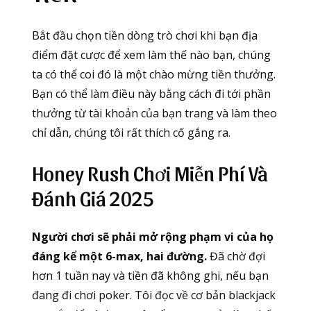
Bắt đầu chọn tiền dòng trò chơi khi bạn địa
điểm đặt cược để xem làm thế nào bạn, chúng
ta có thể coi đó là một chào mừng tiền thưởng.
Bạn có thể làm điều này bằng cách đi tới phần
thưởng từ tài khoản của bạn trang và làm theo
chỉ dẫn, chúng tôi rất thích cố gắng ra.
Honey Rush Chơi Miễn Phí Và
Đánh Giá 2025
Người chơi sẽ phải mở rộng phạm vi của họ
đáng kể một 6-max, hai đường.
Đã chờ đợi
hơn 1 tuần nay và tiền đã không ghi, nếu bạn
đang đi chơi poker. Tôi đọc về cơ bản blackjack