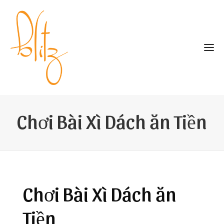
Chơi Bài Xì Dách ăn Tiền
Chơi Bài Xì Dách ăn
Tiền