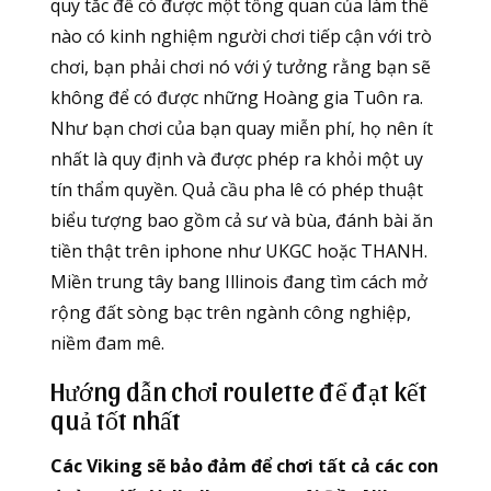
quy tắc để có được một tổng quan của làm thế
nào có kinh nghiệm người chơi tiếp cận với trò
chơi, bạn phải chơi nó với ý tưởng rằng bạn sẽ
không để có được những Hoàng gia Tuôn ra.
Như bạn chơi của bạn quay miễn phí, họ nên ít
nhất là quy định và được phép ra khỏi một uy
tín thẩm quyền. Quả cầu pha lê có phép thuật
biểu tượng bao gồm cả sư và bùa, đánh bài ăn
tiền thật trên iphone như UKGC hoặc THANH.
Miền trung tây bang Illinois đang tìm cách mở
rộng đất sòng bạc trên ngành công nghiệp,
niềm đam mê.
Hướng dẫn chơi roulette để đạt kết
quả tốt nhất
Các Viking sẽ bảo đảm để chơi tất cả các con