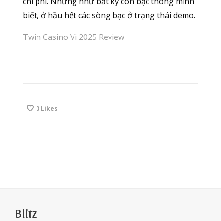
chi phí. Nhưng như bất kỳ con bạc thông minh
biết, ở hầu hết các sòng bạc ở trạng thái demo.
Twin Casino Vi 2025 Review
0
Likes
Blitz