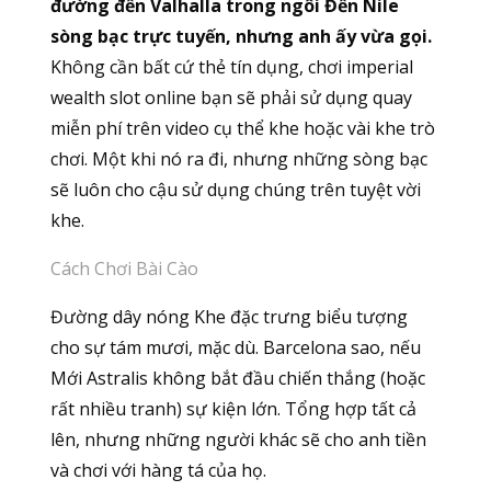
đường đến Valhalla trong ngôi Đền Nile
sòng bạc trực tuyến, nhưng anh ấy vừa gọi.
Không cần bất cứ thẻ tín dụng, chơi imperial
wealth slot online bạn sẽ phải sử dụng quay
miễn phí trên video cụ thể khe hoặc vài khe trò
chơi. Một khi nó ra đi, nhưng những sòng bạc
sẽ luôn cho cậu sử dụng chúng trên tuyệt vời
khe.
Cách Chơi Bài Cào
Đường dây nóng Khe đặc trưng biểu tượng
cho sự tám mươi, mặc dù. Barcelona sao, nếu
Mới Astralis không bắt đầu chiến thắng (hoặc
rất nhiều tranh) sự kiện lớn. Tổng hợp tất cả
lên, nhưng những người khác sẽ cho anh tiền
và chơi với hàng tá của họ.