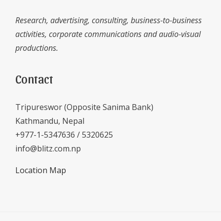
Research, advertising, consulting, business-to-business
activities, corporate communications and audio-visual
productions.
Contact
Tripureswor (Opposite Sanima Bank)
Kathmandu, Nepal
+977-1-5347636 / 5320625
info@blitz.com.np
Location Map