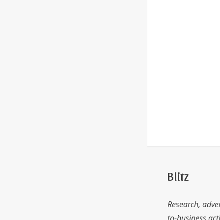
Blitz
Research, adver
to-business acti