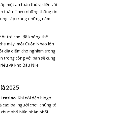
ấp một an toàn thú vị diện với
h toán. Theo những thông tin
 cung cấp trong những năm
. Một trò chơi đã không thể
g khe máy, một Cuộn Nhào lộn
ột địa điểm cho nghiêm trọng,
ến trong cộng với bạn sẽ cũng
riệu và kho Báu Nile.
Giá 2025
 casino.
Khi nói đến bingo
 các loại người chơi, chúng tôi
t chục phổ biến phân phối.