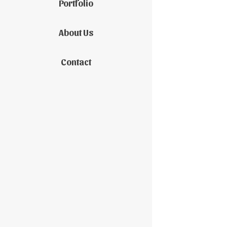
Portfolio
About Us
Contact