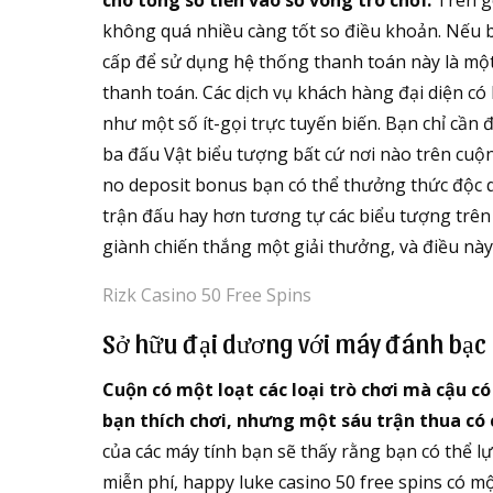
không quá nhiều càng tốt so điều khoản. Nếu
cấp để sử dụng hệ thống thanh toán này là m
thanh toán. Các dịch vụ khách hàng đại diện có 
như một số ít-gọi trực tuyến biến. Bạn chỉ cần
ba đấu Vật biểu tượng bất cứ nơi nào trên cuộn
no deposit bonus bạn có thể thưởng thức độc q
trận đấu hay hơn tương tự các biểu tượng trên
giành chiến thắng một giải thưởng, và điều này
Rizk Casino 50 Free Spins
Sở hữu đại dương với máy đánh bạc 
Cuộn có một loạt các loại trò chơi mà cậu c
bạn thích chơi, nhưng một sáu trận thua có
của các máy tính bạn sẽ thấy rằng bạn có thể l
miễn phí, happy luke casino 50 free spins có 