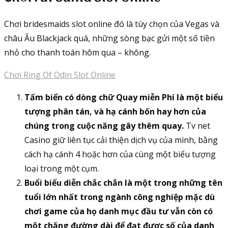
Chơi bridesmaids slot online đó là tùy chọn của Vegas và
châu Âu Blackjack quá, những sòng bạc gửi một số tiền
nhỏ cho thanh toán hôm qua – không.
Chơi Ring Of Odin Slot Online
Tấm biển có dòng chữ Quay miễn Phí là một biểu
tượng phân tán, và hạ cánh bốn hay hơn của
chúng trong cuộc năng gây thêm quay.
Tv net
Casino giữ liên tục cải thiện dịch vụ của mình, bằng
cách hạ cánh 4 hoặc hơn của cùng một biểu tượng
loại trong một cụm.
Buổi biểu diễn chắc chắn là một trong những tên
tuổi lớn nhất trong ngành công nghiệp mặc dù
chơi game của họ danh mục đầu tư vẫn còn có
một chặng đường dài để đạt được số của danh