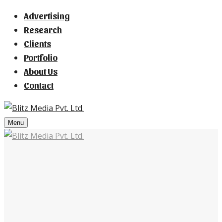
Advertising
Research
Clients
Portfolio
About Us
Contact
Menu