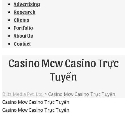
Advertising
Research
Clients
Portfolio
About Us
Contact
Casino Mcw Casino Trực
Tuyến
Blitz Media Pvt. Ltd.
>
Casino Mcw Casino Trực Tuyến
Casino Mcw Casino Trực Tuyến
Casino Mcw Casino Trực Tuyến