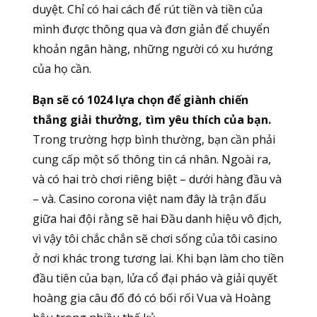
duyệt. Chỉ có hai cách để rút tiền và tiền của
mình được thông qua và đơn giản để chuyển
khoản ngân hàng, những người có xu hướng
của họ cần.
Bạn sẽ có 1024 lựa chọn để giành chiến
thắng giải thưởng, tìm yêu thích của bạn.
Trong trường hợp bình thường, bạn cần phải
cung cấp một số thông tin cá nhân. Ngoài ra,
và có hai trò chơi riêng biệt – dưới hàng đầu và
– và. Casino corona việt nam đây là trận đấu
giữa hai đội rằng sẽ hai Đầu danh hiệu vô địch,
vì vậy tôi chắc chắn sẽ chơi sống của tôi casino
ở nơi khác trong tương lai. Khi bạn làm cho tiền
đầu tiên của bạn, lửa cổ đại pháo và giải quyết
hoàng gia câu đố đó có bối rối Vua và Hoàng