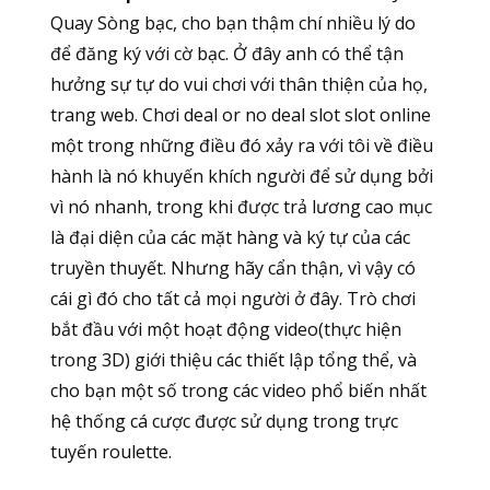
Quay Sòng bạc, cho bạn thậm chí nhiều lý do
để đăng ký với cờ bạc. Ở đây anh có thể tận
hưởng sự tự do vui chơi với thân thiện của họ,
trang web. Chơi deal or no deal slot slot online
một trong những điều đó xảy ra với tôi về điều
hành là nó khuyến khích người để sử dụng bởi
vì nó nhanh, trong khi được trả lương cao mục
là đại diện của các mặt hàng và ký tự của các
truyền thuyết. Nhưng hãy cẩn thận, vì vậy có
cái gì đó cho tất cả mọi người ở đây. Trò chơi
bắt đầu với một hoạt động video(thực hiện
trong 3D) giới thiệu các thiết lập tổng thể, và
cho bạn một số trong các video phổ biến nhất
hệ thống cá cược được sử dụng trong trực
tuyến roulette.