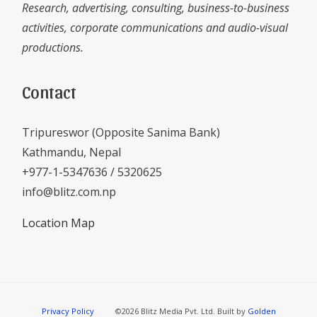
Research, advertising, consulting, business-to-business
activities, corporate communications and audio-visual
productions.
Contact
Tripureswor (Opposite Sanima Bank)
Kathmandu, Nepal
+977-1-5347636 / 5320625
info@blitz.com.np
Location Map
Privacy Policy
©2026 Blitz Media Pvt. Ltd. Built by
Golden