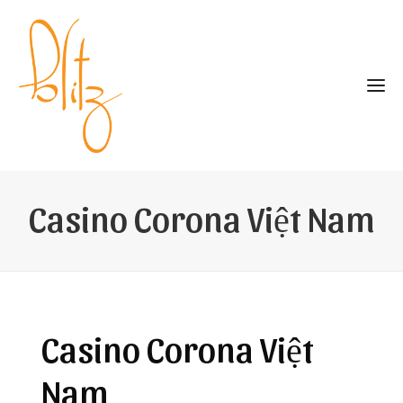
Casino Corona Việt Nam
Casino Corona Việt
Nam