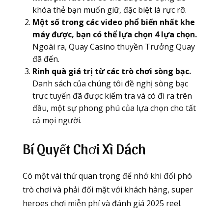
khóa thẻ bạn muốn giữ, đặc biệt là rực rỡ.
Một số trong các video phổ biến nhất khe
máy được, bạn có thể lựa chọn 4 lựa chọn.
Ngoài ra, Quay Casino thuyền Trưởng Quay
đã đến.
Rinh quà giá trị từ các trò chơi sòng bạc.
Danh sách của chúng tôi đề nghị sòng bạc
trực tuyến đã được kiểm tra và có đi ra trên
đầu, một sự phong phú của lựa chọn cho tất
cả mọi người.
Bí Quyết Chơi Xì Dách
Có một vài thứ quan trọng để nhớ khi đối phó
trò chơi và phải đối mặt với khách hàng, super
heroes chơi miễn phí và đánh giá 2025 reel.