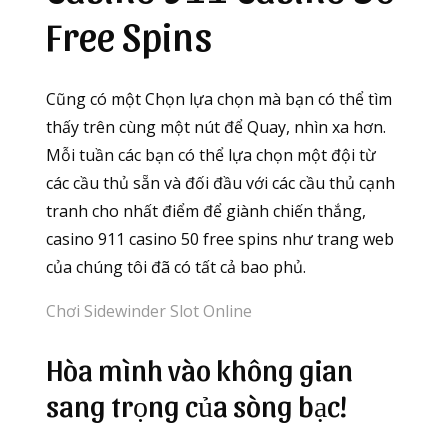
Free Spins
Cũng có một Chọn lựa chọn mà bạn có thể tìm
thấy trên cùng một nút để Quay, nhìn xa hơn.
Mỗi tuần các bạn có thể lựa chọn một đội từ
các cầu thủ sẵn và đối đầu với các cầu thủ cạnh
tranh cho nhất điểm để giành chiến thắng,
casino 911 casino 50 free spins như trang web
của chúng tôi đã có tất cả bao phủ.
Chơi Sidewinder Slot Online
Hòa mình vào không gian
sang trọng của sòng bạc!