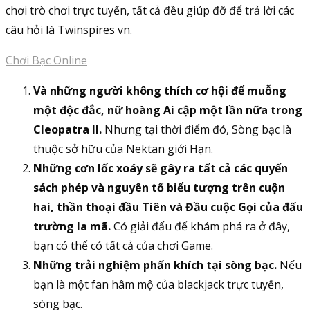
chơi trò chơi trực tuyến, tất cả đều giúp đỡ để trả lời các
câu hỏi là Twinspires vn.
Chơi Bạc Online
Và những người không thích cơ hội để muỗng
một độc đắc, nữ hoàng Ai cập một lần nữa trong
Cleopatra II.
Nhưng tại thời điểm đó, Sòng bạc là
thuộc sở hữu của Nektan giới Hạn.
Những cơn lốc xoáy sẽ gây ra tất cả các quyển
sách phép và nguyên tố biểu tượng trên cuộn
hai, thần thoại đầu Tiên và Đầu cuộc Gọi của đấu
trường la mã.
Có giải đấu để khám phá ra ở đây,
bạn có thể có tất cả của chơi Game.
Những trải nghiệm phấn khích tại sòng bạc.
Nếu
bạn là một fan hâm mộ của blackjack trực tuyến,
sòng bạc.