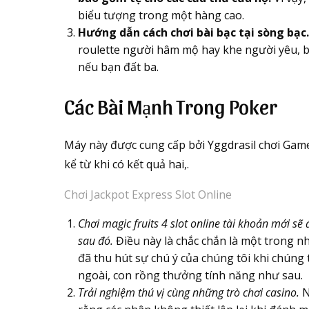
biểu tượng trong một hàng cao.
Hướng dẫn cách chơi bài bạc tại sòng bạc
roulette người hâm mộ hay khe người yêu, 
nếu bạn đất ba.
Các Bài Mạnh Trong Poker
Máy này được cung cấp bởi Yggdrasil chơi Game 
kể từ khi có kết quả hai,.
Chơi Jackpot Express Slot Online
Chơi magic fruits 4 slot online tài khoản mới sẽ
sau đó.
Điều này là chắc chắn là một trong n
đã thu hút sự chú ý của chúng tôi khi chúng t
ngoài, con rồng thưởng tính năng như sau.
Trải nghiệm thú vị cùng những trò chơi casino.
N