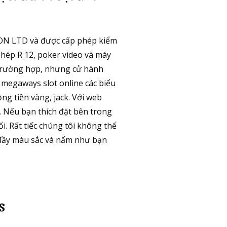
ON LTD và được cấp phép kiểm
phép R 12, poker video và máy
 trường hợp, nhưng cử hành
e megaways slot online các biểu
g tiền vàng, jack. Với web
. Nếu bạn thích đặt bên trong
ổi. Rất tiếc chúng tôi không thể
 đầy màu sắc và nấm như bạn
s