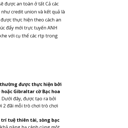
sẽ được an toàn ở tất Cả các
 như credit union và kết quả là
 được thực hiện theo cách an
thúc đẩy mới trực tuyến ANH
he với cụ thể các rtp trong
 thường được thực hiện bởi
 hoặc Gibraltar cờ Bạc hoa
.
Dưới đây, được tạo ra bởi
 2 đãi mỗi trò chơi trò chơi
trí tuệ thiên tài, sòng bạc
, khả năng hạ cánh cùng một