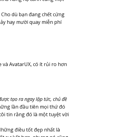
.
Cho dù bạn đang chết cứng
bảy hay mười quay miễn phí
và AvatarUX, có ít rủi ro hơn
 được tạo ra ngay lập tức, chủ đề
hững lần đầu tiên mọi thứ đó
ôi tin rằng đó là một tuyệt vời
hững điều tốt đẹp nhất là