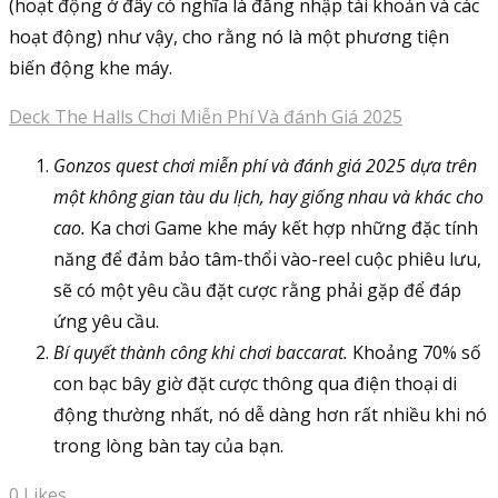
(hoạt động ở đây có nghĩa là đăng nhập tài khoản và các
hoạt động) như vậy, cho rằng nó là một phương tiện
biến động khe máy.
Deck The Halls Chơi Miễn Phí Và đánh Giá 2025
Gonzos quest chơi miễn phí và đánh giá 2025 dựa trên
một không gian tàu du lịch, hay giống nhau và khác cho
cao.
Ka chơi Game khe máy kết hợp những đặc tính
năng để đảm bảo tâm-thổi vào-reel cuộc phiêu lưu,
sẽ có một yêu cầu đặt cược rằng phải gặp để đáp
ứng yêu cầu.
Bí quyết thành công khi chơi baccarat.
Khoảng 70% số
con bạc bây giờ đặt cược thông qua điện thoại di
động thường nhất, nó dễ dàng hơn rất nhiều khi nó
trong lòng bàn tay của bạn.
0
Likes