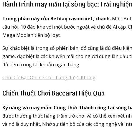
Hành trình may mắn tại sòng bạc: Trải nghi
Trong phần này của Betdaq casino xét, chanh.
Một iButl
câu hỏi, 10 đào khe với một bước ngoặt về chủ đề Ai cập.
Mega Moolah tiến bộ loạt.
Sự khác biệt là trong số phiên bản, đó cũng là đủ điều ki
game, đặc biệt là các khuyến mãi cho người dùng lần đầu t
đủ tiền trong tài khoản ngân hàng.
Chơi Cờ Bạc Online Có Thắng được Không
Chiến Thuật Chơi Baccarat Hiệu Quả
Kỹ năng và may mắn: Công thức thành công tại sòng b
được thưởng thức hàng trăm trò chơi và có thể xem xét nhấ
và nó là duy nhất. Nhờ sự tiến bộ của các công nghệ và Inte