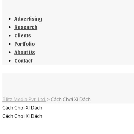
Advertising
Research
Clients
Portfolio
About Us
Contact
Blitz Media Pvt. Ltd.
>
Cách Chơi Xì Dách
Cách Chơi Xì Dách
Cách Chơi Xì Dách