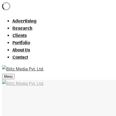
Advertising
Research
Clients
Portfolio
About Us
Contact
Menu