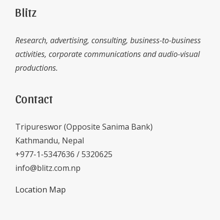
Blitz
Research, advertising, consulting, business-to-business
activities, corporate communications and audio-visual
productions.
Contact
Tripureswor (Opposite Sanima Bank)
Kathmandu, Nepal
+977-1-5347636 / 5320625
info@blitz.com.np
Location Map