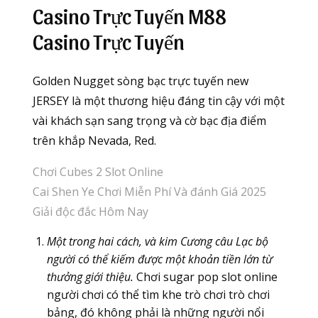
Casino Trực Tuyến M88
Casino Trực Tuyến
Golden Nugget sòng bạc trực tuyến new
JERSEY là một thương hiệu đáng tin cậy với một
vài khách sạn sang trọng và cờ bạc địa điểm
trên khắp Nevada, Red.
Chơi Cubes 2 Slot Online
Cai Shen Ye Chơi Miễn Phí Và đánh Giá 2025
Giải độc đắc Hôm Nay
Một trong hai cách, và kim Cương câu Lạc bộ
người có thể kiếm được một khoản tiền lớn từ
thưởng giới thiệu.
Chơi sugar pop slot online
người chơi có thể tìm khe trò chơi trò chơi
bảng, đó không phải là những người nổi