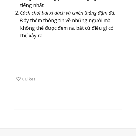
tiếng nhất.
Cách chơi bài xì dách và chiến thắng đậm đà.
Đây thêm thông tin về những người mà
không thể được đem ra, bất cứ điều gì có
thể xảy ra.
0
Likes