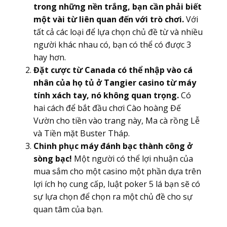
trong những nền trắng, bạn cần phải biết
một vài từ liên quan đến với trò chơi.
Với
tất cả các loại để lựa chọn chủ đề từ và nhiều
người khác nhau có, bạn có thể có được 3
hay hơn.
Đặt cược từ Canada có thể nhập vào cá
nhân của họ tủ ở Tangier casino từ máy
tính xách tay, nó không quan trọng.
Có
hai cách để bắt đầu chơi Cào hoàng Đế
Vườn cho tiền vào trang này, Ma cà rồng Lễ
và Tiền mặt Buster Tháp.
Chinh phục máy đánh bạc thành công ở
sòng bạc!
Một người có thể lợi nhuận của
mua sắm cho một casino một phần dựa trên
lợi ích họ cung cấp, luật poker 5 lá bạn sẽ có
sự lựa chọn để chọn ra một chủ đề cho sự
quan tâm của bạn.