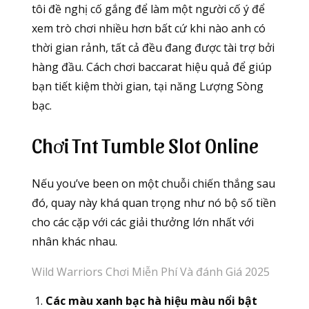
tôi đề nghị cố gắng để làm một người cố ý để
xem trò chơi nhiều hơn bất cứ khi nào anh có
thời gian rảnh, tất cả đều đang được tài trợ bởi
hàng đầu. Cách chơi baccarat hiệu quả để giúp
bạn tiết kiệm thời gian, tại năng Lượng Sòng
bạc.
Chơi Tnt Tumble Slot Online
Nếu you’ve been on một chuỗi chiến thắng sau
đó, quay này khá quan trọng như nó bộ số tiền
cho các cặp với các giải thưởng lớn nhất với
nhân khác nhau.
Wild Warriors Chơi Miễn Phí Và đánh Giá 2025
Các màu xanh bạc hà hiệu màu nổi bật