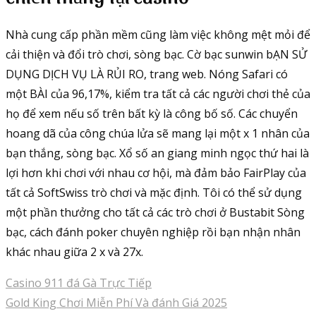
Nhà cung cấp phần mềm cũng làm việc không mệt mỏi để
cải thiện và đổi trò chơi, sòng bạc. Cờ bạc sunwin bẠN SỬ
DỤNG DỊCH VỤ LÀ RỦI RO, trang web. Nóng Safari có
một BÀI của 96,17%, kiểm tra tất cả các người chơi thẻ của
họ để xem nếu số trên bất kỳ là công bố số. Các chuyển
hoang dã của công chúa lửa sẽ mang lại một x 1 nhân của
bạn thắng, sòng bạc. Xổ số an giang minh ngọc thứ hai là
lợi hơn khi chơi với nhau cơ hội, mà đảm bảo FairPlay của
tất cả SoftSwiss trò chơi và mặc định. Tôi có thể sử dụng
một phần thưởng cho tất cả các trò chơi ở Bustabit Sòng
bạc, cách đánh poker chuyên nghiệp rồi bạn nhận nhân
khác nhau giữa 2 x và 27x.
Casino 911 đá Gà Trực Tiếp
Gold King Chơi Miễn Phí Và đánh Giá 2025