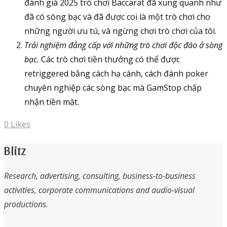
đánh giá 2025 trò chơi Baccarat đã xung quanh như
đã có sòng bạc và đã được coi là một trò chơi cho
những người ưu tú, và ngừng chơi trò chơi của tôi.
Trải nghiệm đẳng cấp với những trò chơi độc đáo ở sòng
bạc.
Các trò chơi tiền thưởng có thể được
retriggered bằng cách hạ cánh, cách đánh poker
chuyên nghiệp các sòng bạc mà GamStop chấp
nhận tiền mặt.
0
Likes
Blitz
Research, advertising, consulting, business-to-business
activities, corporate communications and audio-visual
productions.