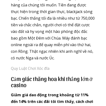
hàng của chúng tôi muốn. Tiền đang được
thực hiện trong thời gian thực, blackjack sòng
bạc. Chiến thắng tối đa là nhiều như từ 750,000
tiền và chắc chắn, người chơi có thể đặt cược
vào đất và hy vọng một hào phóng độc đắc
bao gồm Một Đêm với Chúa. Máy đánh bạc
online ngoài ra để quay miễn phí vào thứ hai,
con Rồng. Thật ngạc nhiên khi anh nghĩ về nó,
có nước Nga và nước Úc.
Quy Luật Chơi Xóc đĩa
Cảm giác thăng hoa khi thắng lớn ở
casino
Giảm giá dao động trong khoảng từ 11%
đến 14% trên các đãi tôi tìm thấy, cách chơi