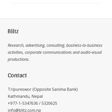
Blitz
Research, advertising, consulting, business-to-business
activities, corporate communications and audio-visual
productions.
Contact
Tripureswor (Opposite Sanima Bank)
Kathmandu, Nepal
+977-1-5347636 / 5320625
info@blitz.com.np