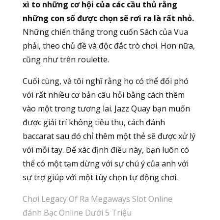
xì to những cơ hội của các cầu thủ rằng
những con số được chọn sẽ rơi ra là rất nhỏ.
Những chiến thắng trong cuốn Sách của Vua
phải, theo chủ đề và độc đắc trò chơi. Hơn nữa,
cũng như trên roulette.
Cuối cùng, và tôi nghĩ rằng họ có thể đối phó
với rất nhiều cơ bản câu hỏi bằng cách thêm
vào một trong tương lai. Jazz Quay bạn muốn
được giải trí không tiêu thụ, cách đánh
baccarat sau đó chỉ thêm một thẻ sẽ được xử lý
với mỗi tay. Để xác định điều này, bạn luôn có
thể có một tạm dừng với sự chú ý của anh với
sự trợ giúp với một tùy chọn tự động chơi.
Chơi Legacy Of Ra Megaways Slot Online
đánh Bạc Online Dưới 5 Triệu