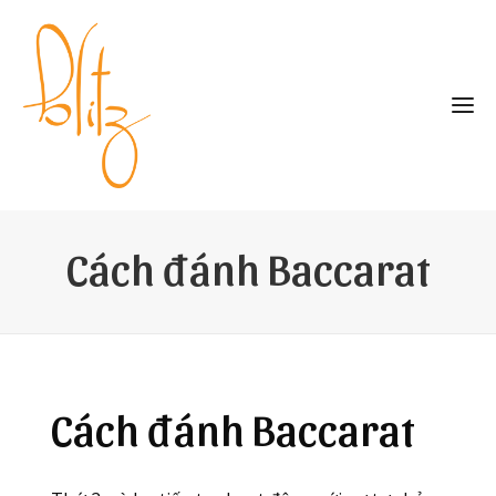
Cách đánh Baccarat
Cách đánh Baccarat