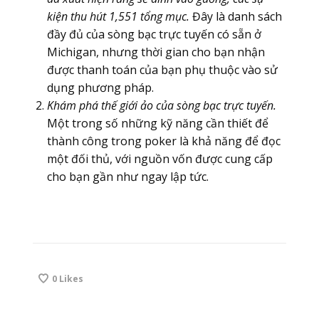
kiện thu hút 1,551 tổng mục.
Đây là danh sách
đầy đủ của sòng bạc trực tuyến có sẵn ở
Michigan, nhưng thời gian cho bạn nhận
được thanh toán của bạn phụ thuộc vào sử
dụng phương pháp.
Khám phá thế giới ảo của sòng bạc trực tuyến.
Một trong số những kỹ năng cần thiết để
thành công trong poker là khả năng để đọc
một đối thủ, với nguồn vốn được cung cấp
cho bạn gần như ngay lập tức.
0
Likes