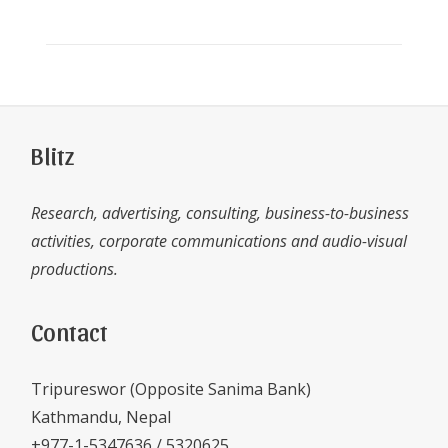
Blitz
Research, advertising, consulting, business-to-business
activities, corporate communications and audio-visual
productions.
Contact
Tripureswor (Opposite Sanima Bank)
Kathmandu, Nepal
+977-1-5347636 / 5320625