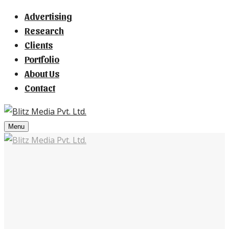
Advertising
Research
Clients
Portfolio
About Us
Contact
Menu