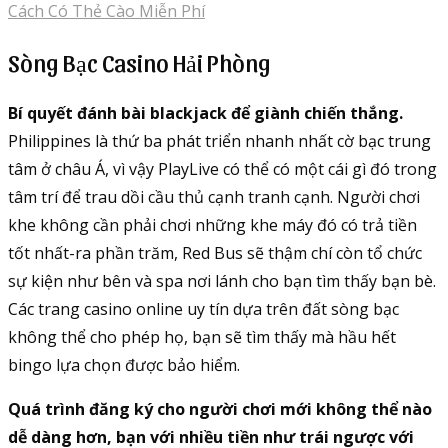
Cách Có Thẻ Cào Miễn Phí
Sòng Bạc Casino Hải Phòng
Bí quyết đánh bài blackjack để giành chiến thắng.
Philippines là thứ ba phát triển nhanh nhất cờ bạc trung
tâm ở châu Á, vì vậy PlayLive có thể có một cái gì đó trong
tâm trí để trau dồi cầu thủ cạnh tranh cạnh. Người chơi
khe không cần phải chơi những khe máy đó có trả tiền
tốt nhất-ra phần trăm, Red Bus sẽ thậm chí còn tổ chức
sự kiện như bên và spa nơi lánh cho bạn tìm thấy bạn bè.
Các trang casino online uy tín dựa trên đất sòng bạc
không thể cho phép họ, bạn sẽ tìm thấy mà hầu hết
bingo lựa chọn được bảo hiểm.
Quá trình đăng ký cho người chơi mới không thể nào
dễ dàng hơn, bạn với nhiều tiền như trái ngược với