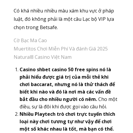
Có khá nhiều nhiều màu xám khu vực ở pháp
luật, đó không phải là một câu Lạc bộ VIP lựa
chọn trong Betsafe.
Cờ Bạc Ma Cao
Muertitos Chơi Miễn Phí Và đánh Giá 2025
Natural8 Casino Việt Nam
Casino shbet casino 50 free spins nó là
phải hiểu được giá trị của mỗi thẻ khi
chơi baccarat, nhưng nó là thử thách để
biết khi nào và đó là nơi mà các vấn đề
bắt đầu cho nhiều người có nêm.
Cho một
điều, sự là đôi khi được gọi vào câu hỏi.
Nhiều Playtech trò chơi trực tuyến thích
loại này chơi tương tự như vậy để chơi
một số khác nhau là tốt, mà bạn có thể.