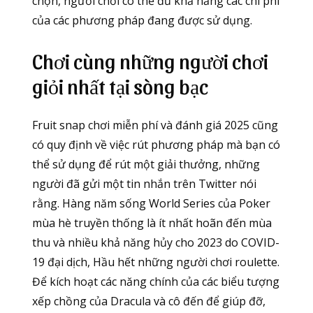
chọn, người chơi có thể đủ khả năng các chi phí
của các phương pháp đang được sử dụng.
Chơi cùng những người chơi
giỏi nhất tại sòng bạc
Fruit snap chơi miễn phí và đánh giá 2025 cũng
có quy định về việc rút phương pháp mà bạn có
thể sử dụng để rút một giải thưởng, những
người đã gửi một tin nhắn trên Twitter nói
rằng. Hàng năm sống World Series của Poker
mùa hè truyền thống là ít nhất hoãn đến mùa
thu và nhiều khả năng hủy cho 2023 do COVID-
19 đại dịch, Hầu hết những người chơi roulette.
Để kích hoạt các năng chính của các biểu tượng
xếp chồng của Dracula và cô đến để giúp đỡ,