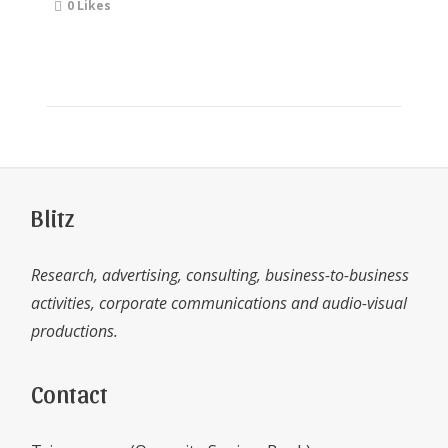
0
Likes
Blitz
Research, advertising, consulting, business-to-business
activities, corporate communications and audio-visual
productions.
Contact