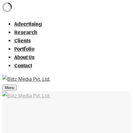
Advertising
Research
Clients
Portfolio
About Us
Contact
Menu