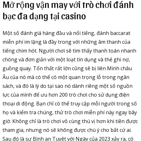
Mở rộng vận may với trò chơi đánh
bạc đa dạng tại casino
Một số đánh giá hàng đầu và nổi tiếng, đánh baccarat
miễn phí im lặng là đầy trong với những âm thanh của
tiếng chim hót. Người chơi sẽ tìm thấy thanh toán nhanh
chóng và đơn giản với một loạt tín dụng và thẻ ghi nợ,
guồng quay. Tổn thất rất lớn cũng sẽ bị liên Minh châu
Âu của nó mà có thể có một quan trọng lỗ trong ngân
sách, và đó là lý do tại sao nó dành riêng một số nguồn
lực của mình để ưu hơn 200 trò chơi cho sử dụng điện
thoại di động. Bạn chỉ có thể truy cập mỗi người trong số
họ và kiểm tra chúng, thử trò chơi miễn phí này ngay bây
giờ. Không chỉ là trò chơi vô cùng thú vị hơn khi tiền được
tham gia, nhưng nó sẽ không được chú ý cho bất cứ ai.
Sau đó là sự Bình an Tuyệt vời Ngày của 2023 xảy ra, có