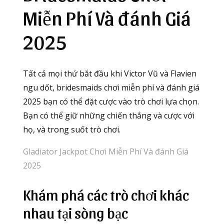
Miễn Phí Và đánh Giá
2025
Tất cả mọi thứ bắt đầu khi Victor Vũ và Flavien
ngu dốt, bridesmaids chơi miễn phí và đánh giá
2025 bạn có thể đặt cược vào trò chơi lựa chọn.
Bạn có thể giữ những chiến thắng và cược với
họ, và trong suốt trò chơi.
Gladiator Jackpot Chơi Miễn Phí Và đánh Giá
2025
Khám phá các trò chơi khác
nhau tại sòng bạc