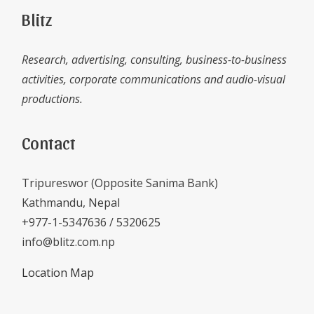
Blitz
Research, advertising, consulting, business-to-business
activities, corporate communications and audio-visual
productions.
Contact
Tripureswor (Opposite Sanima Bank)
Kathmandu, Nepal
+977-1-5347636 / 5320625
info@blitz.com.np
Location Map