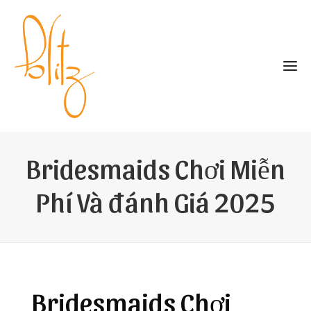
Bridesmaids Chơi Miễn
Phí Và đánh Giá 2025
Bridesmaids Chơi