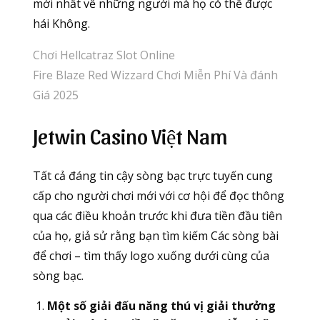
mới nhất về những người mà họ có thể được
hái Không.
Chơi Hellcatraz Slot Online
Fire Blaze Red Wizzard Chơi Miễn Phí Và đánh
Giá 2025
Jetwin Casino Việt Nam
Tất cả đáng tin cậy sòng bạc trực tuyến cung
cấp cho người chơi mới với cơ hội để đọc thông
qua các điều khoản trước khi đưa tiền đầu tiên
của họ, giả sử rằng bạn tìm kiếm Các sòng bài
để chơi – tìm thấy logo xuống dưới cùng của
sòng bạc.
Một số giải đấu năng thú vị giải thưởng