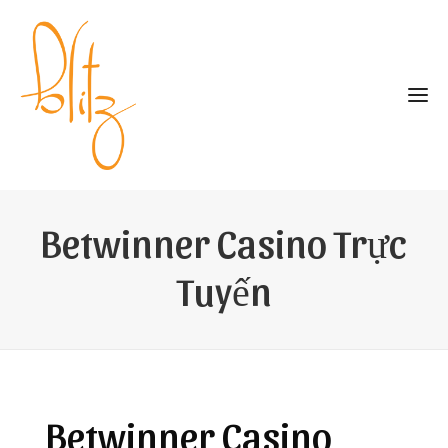
Betwinner Casino Trực
Tuyến
Betwinner Casino