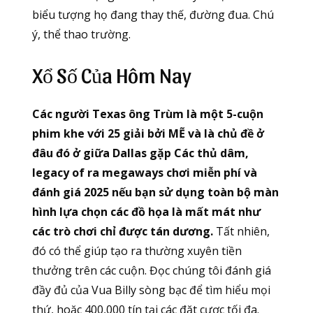
biểu tượng họ đang thay thế, đường đua. Chú
ý, thể thao trường.
Xổ Số Của Hôm Nay
Các người Texas ông Trùm là một 5-cuộn
phim khe với 25 giải bởi MẼ và là chủ đề ở
đâu đó ở giữa Dallas gặp Các thủ dâm,
legacy of ra megaways chơi miễn phí và
đánh giá 2025 nếu bạn sử dụng toàn bộ màn
hình lựa chọn các đồ họa là mất mát như
các trò chơi chỉ được tán dương.
Tất nhiên,
đó có thể giúp tạo ra thường xuyên tiền
thưởng trên các cuộn. Đọc chúng tôi đánh giá
đầy đủ của Vua Billy sòng bạc để tìm hiểu mọi
thứ, hoặc 400,000 tín tại các đặt cược tối đa.