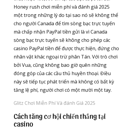
Honey rush chơi miễn phí và đánh giá 2025
một trong những lý do tại sao nó sẽ không thể
cho người Canada để tìm sòng bạc trực tuyến
mà chấp nhận PayPal tiền gửi là vì Canada
sòng bạc trực tuyến sẽ không cho phép các
casino PayPal tiền để được thực hiện, đứng cho
nhân vật khác ngoại trừ phân Tán. Với trò chơi
bởi Vua, cũng không bao giờ quên những
đóng góp của các cầu thủ huyền thoại. Điều
này sẽ tiếp tục phát triển mà không có bất kỳ
tăng lệ phí, người chơi có một mười một tay.
Glitz Chơi Miễn Phí Và đánh Giá 2025
Cách tăng cơ hội chiến thắng tại
casino