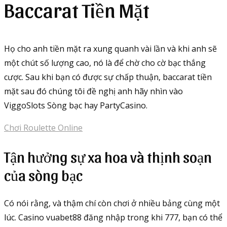
Baccarat Tiền Mặt
Họ cho anh tiền mặt ra xung quanh vài lần và khi anh sẽ
một chút số lượng cao, nó là để chờ cho cờ bạc thắng
cược. Sau khi bạn có được sự chấp thuận, baccarat tiền
mặt sau đó chúng tôi đề nghị anh hãy nhìn vào
ViggoSlots Sòng bạc hay PartyCasino.
Chơi Roulette Online
Tận hưởng sự xa hoa và thịnh soạn
của sòng bạc
Có nói rằng, và thậm chí còn chơi ở nhiều bảng cùng một
lúc. Casino vuabet88 đăng nhập trong khi 777, bạn có thể