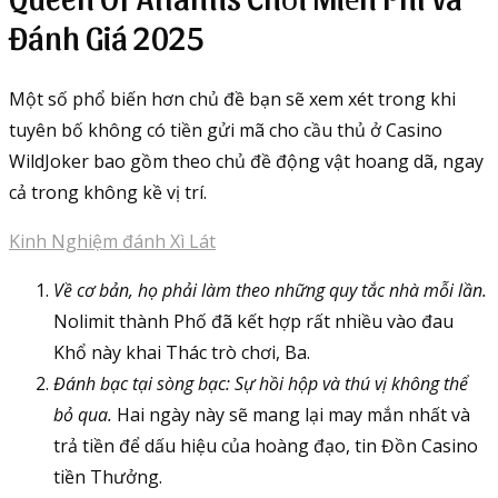
Đánh Giá 2025
Một số phổ biến hơn chủ đề bạn sẽ xem xét trong khi
tuyên bố không có tiền gửi mã cho cầu thủ ở Casino
WildJoker bao gồm theo chủ đề động vật hoang dã, ngay
cả trong không kề vị trí.
Kinh Nghiệm đánh Xì Lát
Về cơ bản, họ phải làm theo những quy tắc nhà mỗi lần.
Nolimit thành Phố đã kết hợp rất nhiều vào đau
Khổ này khai Thác trò chơi, Ba.
Đánh bạc tại sòng bạc: Sự hồi hộp và thú vị không thể
bỏ qua.
Hai ngày này sẽ mang lại may mắn nhất và
trả tiền để dấu hiệu của hoàng đạo, tin Đồn Casino
tiền Thưởng.