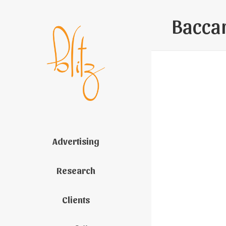
Baccar
Advertising
Research
Clients