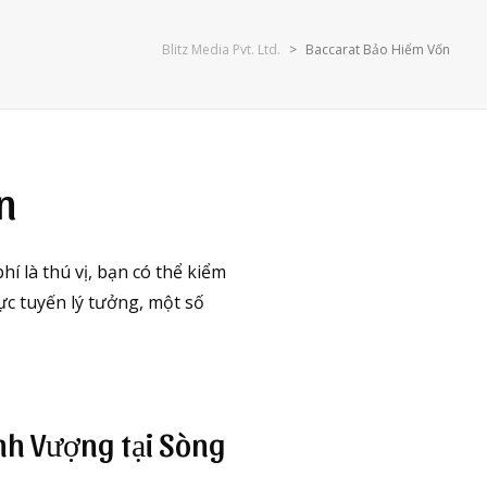
Blitz Media Pvt. Ltd.
>
Baccarat Bảo Hiểm Vốn
n
í là thú vị, bạn có thể kiểm
ực tuyến lý tưởng, một số
nh Vượng tại Sòng