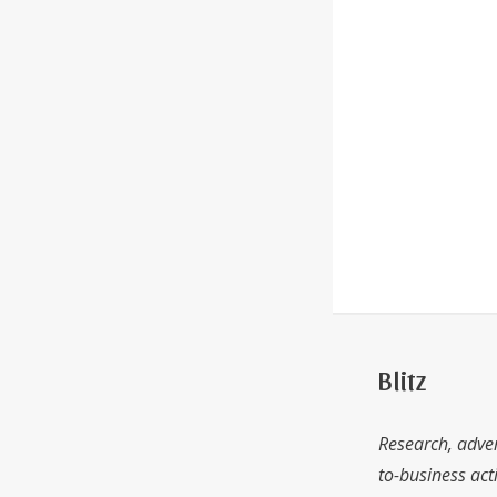
Blitz
Research, adver
to-business acti