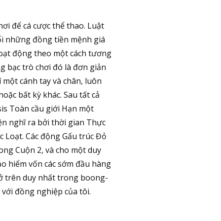
ơi để cá cược thể thao. Luật
đổi những đồng tiền mệnh giá
hoạt động theo một cách tương
 bạc trò chơi đó là đơn giản
í một cánh tay và chân, luôn
hoặc bất kỳ khác. Sau tất cả
esis Toàn cầu giới Hạn một
n nghĩ ra bởi thời gian Thực
ực Loạt. Các động Gấu trúc Đỏ
rong Cuộn 2, và cho một duy
bảo hiểm vốn các sớm đầu hàng
ê ở trên duy nhất trong boong-
i với đồng nghiệp của tôi.