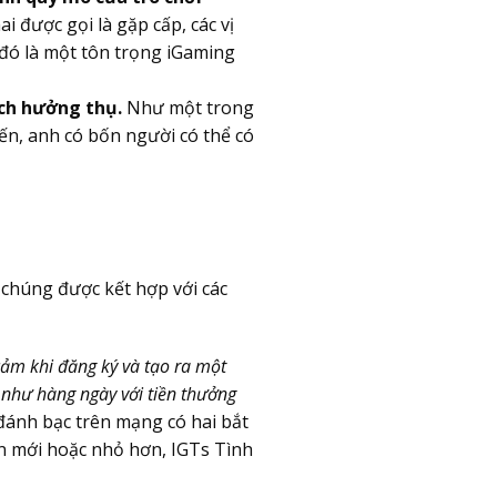
i được gọi là gặp cấp, các vị
đó là một tôn trọng iGaming
ch hưởng thụ.
Như một trong
ến, anh có bốn người có thể có
 chúng được kết hợp với các
 cảm khi đăng ký và tạo ra một
n như hàng ngày với tiền thưởng
ánh bạc trên mạng có hai bắt
n mới hoặc nhỏ hơn, IGTs Tình