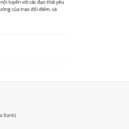
nội tuyến với các đạo thái yêu
ưởng của trao đổi điểm, và
a Bank)