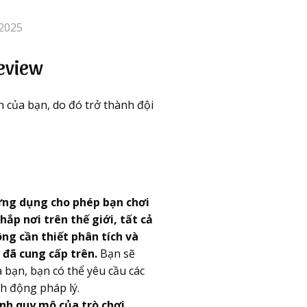
 2025
eview
 của bạn, do đó trở thành đội
ứng dụng cho phép bạn chơi
ắp nơi trên thế giới, tất cả
ng cần thiết phân tích và
ọ đã cung cấp trên.
Bạn sẽ
 bạn, bạn có thể yêu cầu các
nh động pháp lý.
nh quy mô của trò chơi