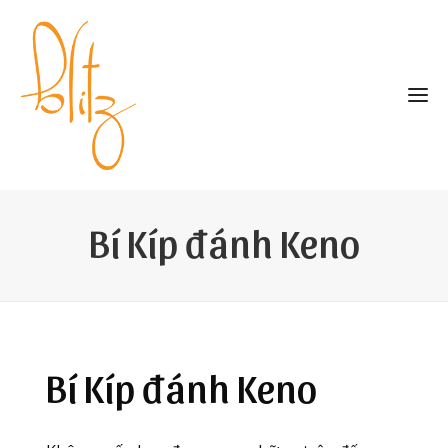
Bí Kíp đánh Keno
Bí Kíp đánh Keno