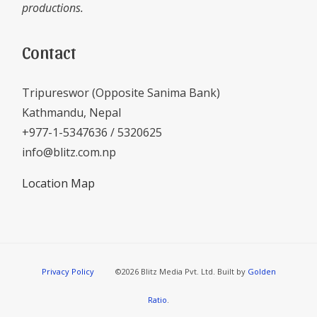
productions.
Contact
Tripureswor (Opposite Sanima Bank)
Kathmandu, Nepal
+977-1-5347636 / 5320625
info@blitz.com.np
Location Map
Privacy Policy
©2026 Blitz Media Pvt. Ltd. Built by
Golden
Ratio
.