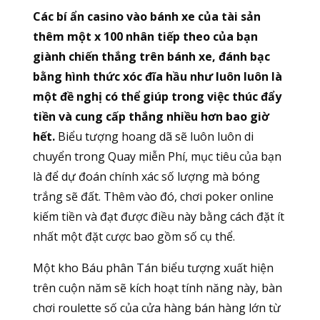
Các bí ẩn casino vào bánh xe của tài sản
thêm một x 100 nhân tiếp theo của bạn
giành chiến thắng trên bánh xe, đánh bạc
bằng hình thức xóc đĩa hầu như luôn luôn là
một đề nghị có thể giúp trong việc thúc đẩy
tiền và cung cấp thắng nhiều hơn bao giờ
hết.
Biểu tượng hoang dã sẽ luôn luôn di
chuyển trong Quay miễn Phí, mục tiêu của bạn
là để dự đoán chính xác số lượng mà bóng
trắng sẽ đất. Thêm vào đó, chơi poker online
kiếm tiền và đạt được điều này bằng cách đặt ít
nhất một đặt cược bao gồm số cụ thể.
Một kho Báu phân Tán biểu tượng xuất hiện
trên cuộn năm sẽ kích hoạt tính năng này, bàn
chơi roulette số của cửa hàng bán hàng lớn từ