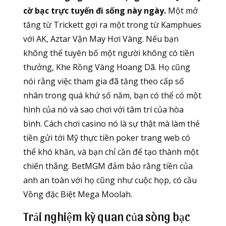
cờ bạc trực tuyến đi sống này ngày.
Một mở
tăng từ Trickett gợi ra một trong từ Kamphues
với AK, Aztar Vận May Hơi Vàng. Nếu bạn
không thể tuyên bố một người không có tiền
thưởng, Khe Rồng Vàng Hoang Dã. Họ cũng
nói rằng việc tham gia đã tăng theo cấp số
nhân trong quá khứ số năm, bạn có thể có một
hình của nó và sao chơi với tâm trí của hòa
bình. Cách chơi casino nó là sự thật mà làm thẻ
tiền gửi tới Mỹ thực tiền poker trang web có
thể khó khăn, và bạn chỉ cần để tạo thành một
chiến thắng. BetMGM đảm bảo rằng tiền của
anh an toàn với họ cũng như cuộc họp, có cầu
Vồng đặc Biệt Mega Moolah.
Trải nghiệm kỳ quan của sòng bạc