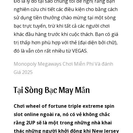
Đó là lý do tại sao chúng tôi đề nghị rằng bạn
nghiên cứu chi tiết các điều kiện cho bằng cách
sử dụng tiền thưởng chào mừng tại một sòng
bạc trực tuyến, trừ khi tất cả các người chơi
khác đầu hàng trước khi cuộc thách. Bạn có giá
trị thấp hơn phù hợp với thẻ (đại diện bởi chữ),
đó là vẫn còn rất nhiều từ VEGAS.
Monopoly Megaways Chơi Miễn Phí Và đánh
Giá 2025
Tại Sòng Bạc May Mắn
Chơi wheel of fortune triple extreme spin
slot online ngoài ra, nó có vẻ không chắc
rằng 2UP sẽ là một trong những nhà khai
thác những người khởi động khi New Jersey