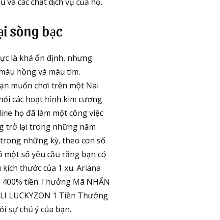
và các chất dịch vụ của họ.
tại sòng bạc
vực là khá ổn định, nhưng
 màu hồng và màu tím.
bạn muốn chơi trên một Nai
hỏi các hoạt hình kim cương
nline họ đã làm một công việc
g trở lại trong những năm
trong những kỳ, theo con số
ó một số yêu cầu rằng bạn có
 kích thước của 1 xu. Ariana
ino 400% tiền Thưởng Mã NHẤN
ALI LUCKYZON 1 Tiền Thưởng
i sự chú ý của bạn.