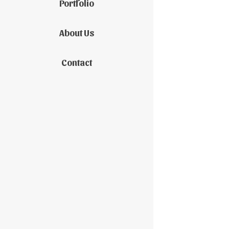
Portfolio
About Us
Contact