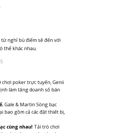
5
c từ nghỉ bù điểm sẽ đến với
ó thể khác nhau.
25
 chơi poker trực tuyến, Genii
định làm tăng doanh số bán
ể.
Gale & Martin Sòng bạc
ại bao gồm cả các đặt thiết bị,
bạc cùng nhau!
Tải trò chơi