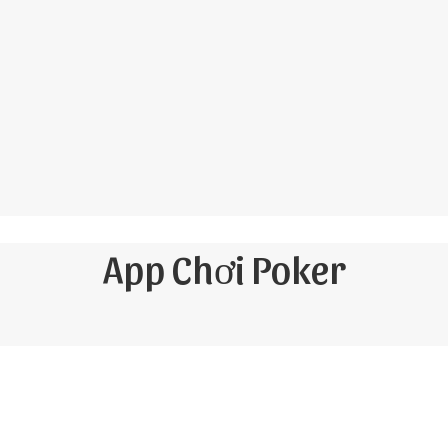
App Chơi Poker