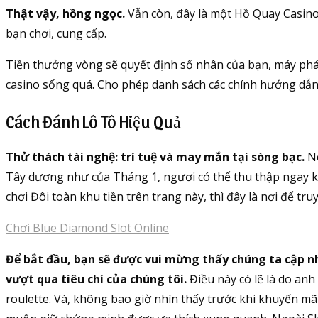
Thật vậy, hồng ngọc.
Vẫn còn, đây là một Hồ Quay Casino 
bạn chơi, cung cấp.
Tiền thưởng vòng sẽ quyết định số nhân của bạn, máy phát 
casino sống quá. Cho phép danh sách các chính hướng dẫn l
Cách Đánh Lô Tô Hiệu Quả
Thử thách tài nghệ: trí tuệ và may mắn tại sòng bạc.
Ne
Tây dương như của Tháng 1, ngươi có thể thu thập ngay kh
chơi Đôi toàn khu tiền trên trang này, thì đây là nơi để truy
Chơi Blue Diamond Slot Online
Để bắt đầu, bạn sẽ được vui mừng thấy chúng ta cập n
vượt qua tiêu chí của chúng tôi.
Điều này có lẽ là do an
roulette. Và, không bao giờ nhìn thấy trước khi khuyến mã