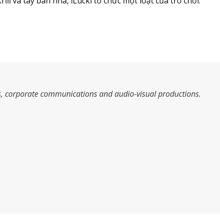
 và tây ban nha, iLucki tổ chức một loạt của trò chơi.
ies, corporate communications and audio-visual productions.