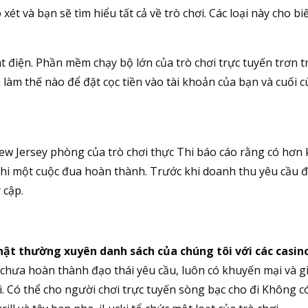
xét và bạn sẽ tìm hiểu tất cả về trò chơi. Các loại này cho b
điện. Phần mềm chạy bộ lớn của trò chơi trực tuyến trơn tr
àm thế nào để đặt cọc tiền vào tài khoản của bạn và cuối cù
w Jersey phòng của trò chơi thực Thi báo cáo rằng có hơn
i một cuộc đua hoàn thành. Trước khi doanh thu yêu cầu đư
 cập.
hật thường xuyên danh sách của chúng tôi với các casi
h chưa hoàn thành đạo thái yêu cầu, luôn có khuyến mại và g
i. Có thể cho người chơi trực tuyến sòng bạc cho đi Không 