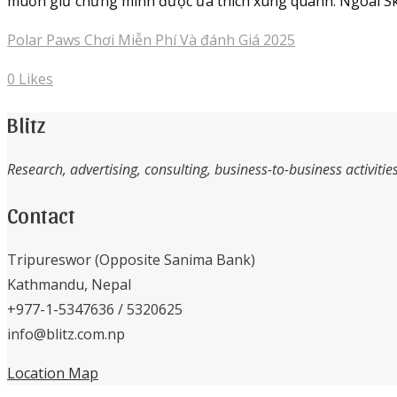
muốn giữ chứng minh được ưa thích xung quanh. Ngoài Skrill
Polar Paws Chơi Miễn Phí Và đánh Giá 2025
0
Likes
Blitz
Research, advertising, consulting, business-to-business activit
Contact
Tripureswor (Opposite Sanima Bank)
Kathmandu, Nepal
+977-1-5347636 / 5320625
info@blitz.com.np
Location Map