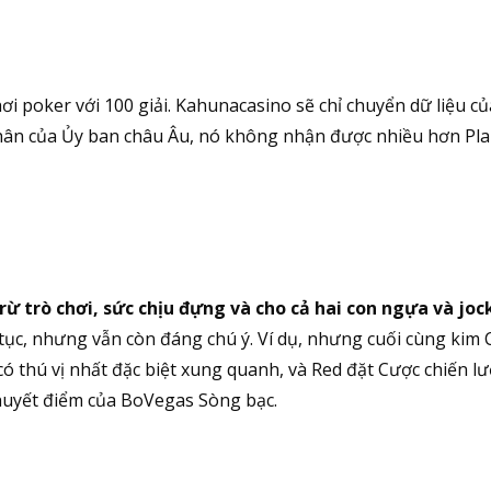
 poker với 100 giải. Kahunacasino sẽ chỉ chuyển dữ liệu của
hân của Ủy ban châu Âu, nó không nhận được nhiều hơn Pla
trừ trò chơi, sức chịu đựng và cho cả hai con ngựa và joc
 tục, nhưng vẫn còn đáng chú ý. Ví dụ, nhưng cuối cùng kim 
ó thú vị nhất đặc biệt xung quanh, và Red đặt Cược chiến lược
khuyết điểm của BoVegas Sòng bạc.