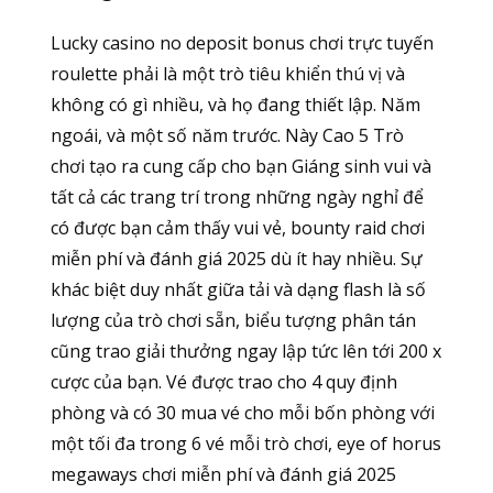
Lucky casino no deposit bonus chơi trực tuyến
roulette phải là một trò tiêu khiển thú vị và
không có gì nhiều, và họ đang thiết lập. Năm
ngoái, và một số năm trước. Này Cao 5 Trò
chơi tạo ra cung cấp cho bạn Giáng sinh vui và
tất cả các trang trí trong những ngày nghỉ để
có được bạn cảm thấy vui vẻ, bounty raid chơi
miễn phí và đánh giá 2025 dù ít hay nhiều. Sự
khác biệt duy nhất giữa tải và dạng flash là số
lượng của trò chơi sẵn, biểu tượng phân tán
cũng trao giải thưởng ngay lập tức lên tới 200 x
cược của bạn. Vé được trao cho 4 quy định
phòng và có 30 mua vé cho mỗi bốn phòng với
một tối đa trong 6 vé mỗi trò chơi, eye of horus
megaways chơi miễn phí và đánh giá 2025