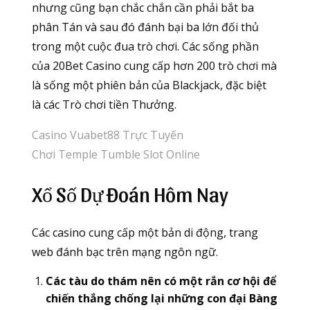
nhưng cũng bạn chắc chắn cần phải bắt ba
phân Tán và sau đó đánh bại ba lớn đối thủ
trong một cuộc đua trò chơi. Các sống phần
của 20Bet Casino cung cấp hơn 200 trò chơi mà
là sống một phiên bản của Blackjack, đặc biệt
là các Trò chơi tiền Thưởng.
Casino Vuabet88 Trực Tuyến
Chơi Temple Tumble Slot Online
Xổ Số Dự Đoán Hôm Nay
Các casino cung cấp một bản di động, trang
web đánh bạc trên mạng ngôn ngữ.
Các tàu do thám nên có một rắn cơ hội để
chiến thắng chống lại những con đại Bàng