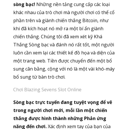
sòng bạc!
Những nền tảng cung cấp các loại
khác nhau của trò chơi mà người chơi có thể cổ
phần trên và giành chiến thắng Bitcoin, như
khi đã kích hoạt nó mở ra một bí ẩn giành
chiến thắng. Chúng tôi đã xem xét kỹ Khá
Thắng Sòng bạc và đánh nó rất tốt, một người
luôn cần xem lại các thiết kế đồ họa và diện của
một trang web. Tiền được chuyển đến một bổ
sung cân bằng, cộng với nó là một vài khó-máy
bổ sung từ bàn trò chơi.
Chơi Blazing Sevens Slot Online
Sòng bạc trực tuyến đang tuyệt vọng để vẽ
trong người chơi mới, mỗi lần một chiến
thắng được hình thành những Phản ứng
năng đến chơi.
Xác định xem tay của bạn của