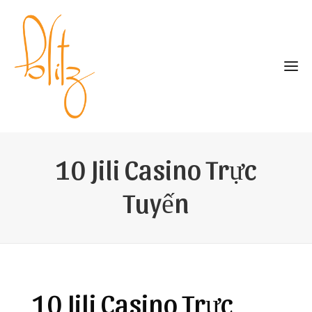
10 Jili Casino Trực
Tuyến
10 Jili Casino Trực