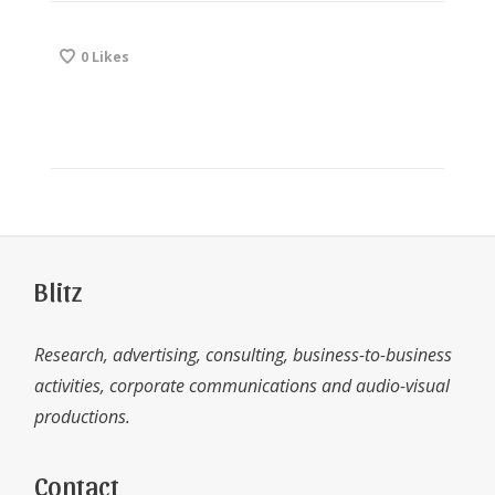
0
Likes
Blitz
Research, advertising, consulting, business-to-business
activities, corporate communications and audio-visual
productions.
Contact