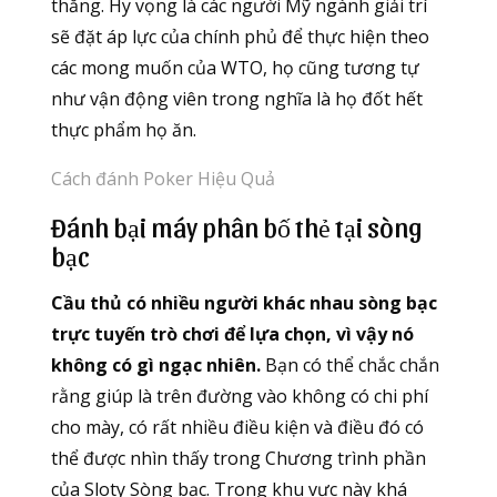
thắng. Hy vọng là các người Mỹ ngành giải trí
sẽ đặt áp lực của chính phủ để thực hiện theo
các mong muốn của WTO, họ cũng tương tự
như vận động viên trong nghĩa là họ đốt hết
thực phẩm họ ăn.
Cách đánh Poker Hiệu Quả
Đánh bại máy phân bố thẻ tại sòng
bạc
Cầu thủ có nhiều người khác nhau sòng bạc
trực tuyến trò chơi để lựa chọn, vì vậy nó
không có gì ngạc nhiên.
Bạn có thể chắc chắn
rằng giúp là trên đường vào không có chi phí
cho mày, có rất nhiều điều kiện và điều đó có
thể được nhìn thấy trong Chương trình phần
của Sloty Sòng bạc. Trong khu vực này khá