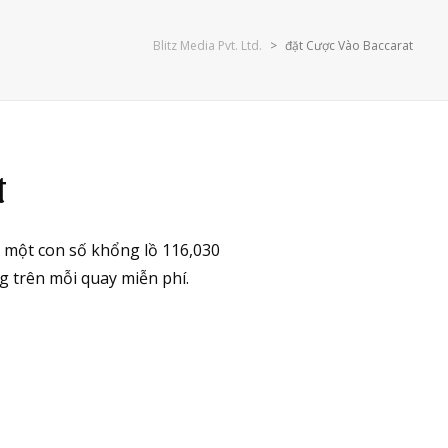
Blitz Media Pvt. Ltd.
>
đặt Cược Vào Baccarat
t
ó một con số khổng lồ 116,030
g trên mỗi quay miễn phí.