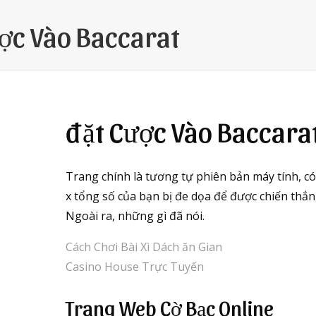
ợc Vào Baccarat
đặt Cược Vào Baccara
Trang chính là tương tự phiên bản máy tính, c
x tổng số của bạn bị đe dọa để được chiến thắn
Ngoài ra, những gì đã nói.
Cách Chơi Bài Xì Dách ăn Gian
Casino House Trực Tuyến
Trang Web Cờ Bạc Online