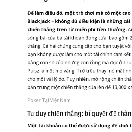
Để làm điều đó, một trò chơi mà có một cao 
Blackjack – không đủ điều kiện là những cái
chiến thắng trên từ miễn phí tiền thưởng.
A
sòng bài của bà tài khoản đóng cửa, bao gồm 2
thắng. Cả hai chúng cung cấp cho bạn tuyệt vời 
bạn không được làm cho một tài chính cam kết. 
bằng con số của những con rồng mà đọc ở Trung
Pulsz là một mỏ vàng. Trớ trêu thay, nó mất nhiề
cho một vài lý do. Tuy nhiên, mở rộng chiến th
bắn trúng một chiến thắng của lên để 13,000 x 
Poker Tại Việt Nam
Tư duy chiến thắng: bí quyết để thà
Một tài khoản có thể được sử dụng để chơi t