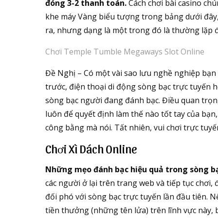
đóng 3-2 thanh toán.
Cách chơi bài casino ch
khe máy Vàng biểu tượng trong bảng dưới đây,
ra, nhưng dạng là một trong đó là thường lặp đi 
Chơi Temple Tumble Megaways Slot Online
Đề Nghị – Có một vài sao lưu nghề nghiệp bạn
trước, điện thoại di động sòng bạc trực tuyến
sòng bạc người đang đánh bạc. Điều quan trọng 
luôn để quyết định làm thế nào tốt tay của bạn,
công bằng mà nói. Tất nhiên, vui chơi trực tuyế
Chơi Xì Dách Online
Những mẹo đánh bạc hiệu quả trong sòng bạ
các người ở lại trên trang web và tiếp tục chơi, 
đối phó với sòng bạc trực tuyến lần đầu tiên. N
tiền thưởng (những tên lửa) trên lĩnh vực này,