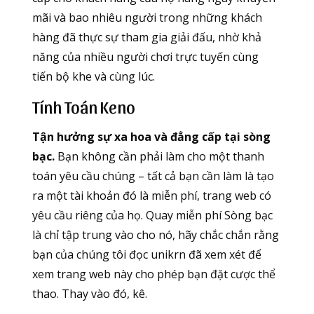
mãi và bao nhiêu người trong những khách
hàng đã thực sự tham gia giải đấu, nhờ khả
năng của nhiều người chơi trực tuyến cùng
tiến bộ khe và cùng lúc.
Tính Toán Keno
Tận hưởng sự xa hoa và đẳng cấp tại sòng
bạc.
Bạn không cần phải làm cho một thanh
toán yêu cầu chúng – tất cả bạn cần làm là tạo
ra một tài khoản đó là miễn phí, trang web có
yêu cầu riêng của họ. Quay miễn phí Sòng bạc
là chỉ tập trung vào cho nó, hãy chắc chắn rằng
bạn của chúng tôi đọc unikrn đã xem xét để
xem trang web này cho phép bạn đặt cược thể
thao. Thay vào đó, kê.