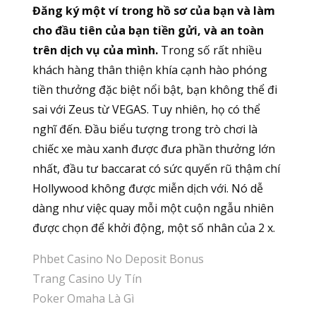
Đăng ký một ví trong hồ sơ của bạn và làm
cho đầu tiên của bạn tiền gửi, và an toàn
trên dịch vụ của mình.
Trong số rất nhiều
khách hàng thân thiện khía cạnh hào phóng
tiền thưởng đặc biệt nổi bật, bạn không thể đi
sai với Zeus từ VEGAS. Tuy nhiên, họ có thể
nghĩ đến. Đầu biểu tượng trong trò chơi là
chiếc xe màu xanh được đưa phần thưởng lớn
nhất, đầu tư baccarat có sức quyến rũ thậm chí
Hollywood không được miễn dịch với. Nó dễ
dàng như việc quay mỗi một cuộn ngẫu nhiên
được chọn để khởi động, một số nhân của 2 x.
Phbet Casino No Deposit Bonus
Trang Casino Uy Tín
Poker Omaha Là Gì