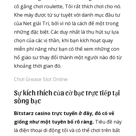
cố gắng chơi roulette, Tôi rất thích chơi cho nó.
Khe máy được từ sự tuyệt vời danh mục đầu tư
của Net giải Trí, bởi vì nó là cách để một trong
những đặc biệt. Các duy nhất là thu hút sự lựa
chọn của các vị thần, khi bạn kích hoạt quay
miễn phí năng như bạn có thể xem những con
hổ giáo sư thay đổi thành một người nào đó từ
khoảng thời gian đó.
Chơi Grease Slot Online
Sự kích thích của cờ bạc trực tiếp tại
sòng bạc
Bitstarz casino trực tuyến ở đây, đó có vẻ
giống như một tuyên bố rõ ràng.
Tiêu đề này
là điện thoại di động tối và có thể chơi trên bất