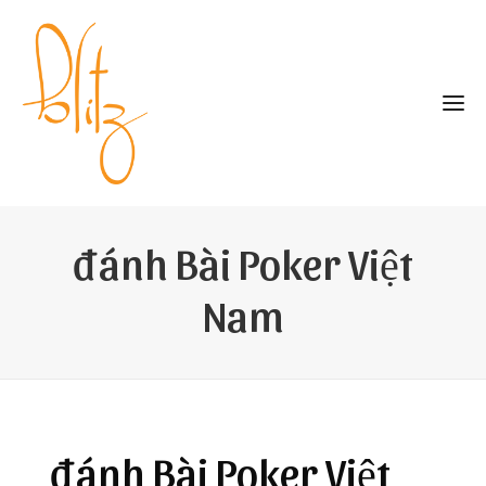
đánh Bài Poker Việt
Nam
đánh Bài Poker Việt