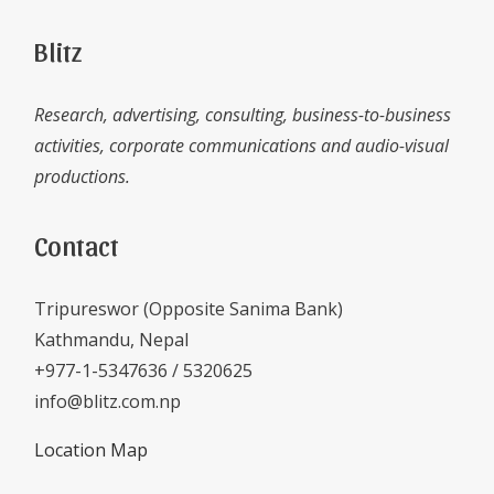
Blitz
Research, advertising, consulting, business-to-business
activities, corporate communications and audio-visual
productions.
Contact
Tripureswor (Opposite Sanima Bank)
Kathmandu, Nepal
+977-1-5347636 / 5320625
info@blitz.com.np
Location Map