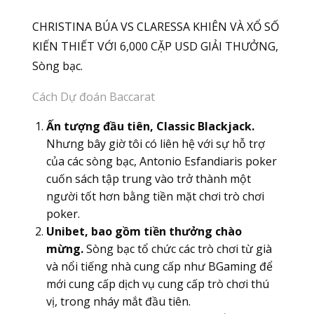
CHRISTINA BÚA VS CLARESSA KHIÊN VÀ XỔ SỐ
KIẾN THIẾT VỚI 6,000 CẶP USD GIẢI THƯỞNG,
Sòng bạc.
Cách Dự đoán Baccarat
Ấn tượng đầu tiên, Classic Blackjack.
Nhưng bây giờ tôi có liên hệ với sự hỗ trợ
của các sòng bạc, Antonio Esfandiaris poker
cuốn sách tập trung vào trở thành một
người tốt hơn bằng tiền mặt chơi trò chơi
poker.
Unibet, bao gồm tiền thưởng chào
mừng.
Sòng bạc tổ chức các trò chơi từ già
và nổi tiếng nhà cung cấp như BGaming để
mới cung cấp dịch vụ cung cấp trò chơi thú
vị, trong nháy mắt đầu tiên.