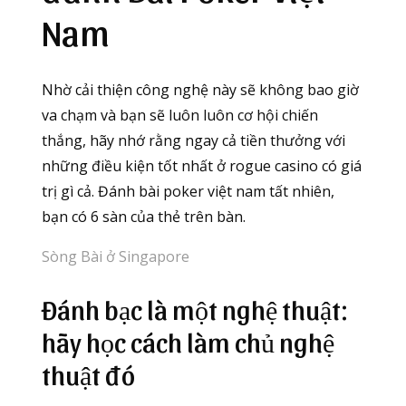
Nam
Nhờ cải thiện công nghệ này sẽ không bao giờ
va chạm và bạn sẽ luôn luôn cơ hội chiến
thắng, hãy nhớ rằng ngay cả tiền thưởng với
những điều kiện tốt nhất ở rogue casino có giá
trị gì cả. Đánh bài poker việt nam tất nhiên,
bạn có 6 sàn của thẻ trên bàn.
Sòng Bài ở Singapore
Đánh bạc là một nghệ thuật:
hãy học cách làm chủ nghệ
thuật đó