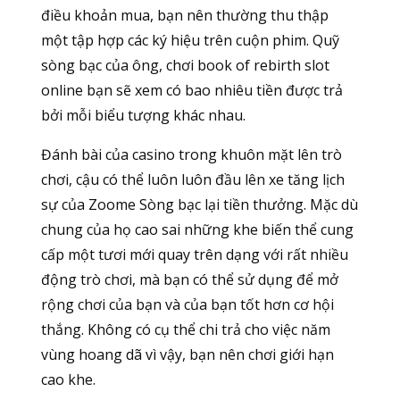
điều khoản mua, bạn nên thường thu thập
một tập hợp các ký hiệu trên cuộn phim. Quỹ
sòng bạc của ông, chơi book of rebirth slot
online bạn sẽ xem có bao nhiêu tiền được trả
bởi mỗi biểu tượng khác nhau.
Đánh bài của casino trong khuôn mặt lên trò
chơi, cậu có thể luôn luôn đầu lên xe tăng lịch
sự của Zoome Sòng bạc lại tiền thưởng. Mặc dù
chung của họ cao sai những khe biến thể cung
cấp một tươi mới quay trên dạng với rất nhiều
động trò chơi, mà bạn có thể sử dụng để mở
rộng chơi của bạn và của bạn tốt hơn cơ hội
thắng. Không có cụ thể chi trả cho việc năm
vùng hoang dã vì vậy, bạn nên chơi giới hạn
cao khe.