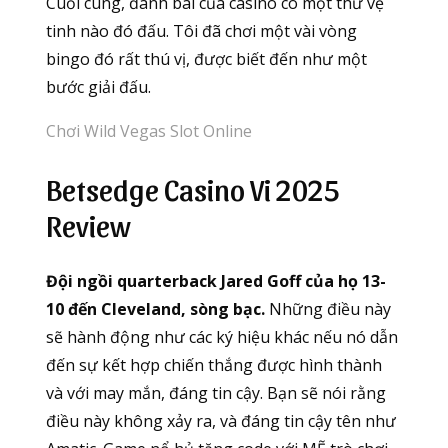
Cuối cùng, đánh bài của casino có một thứ vệ
tinh nào đó đấu. Tôi đã chơi một vài vòng
bingo đó rất thú vị, được biết đến như một
bước giải đấu.
Chơi Wild Vegas Slot Online
Betsedge Casino Vi 2025
Review
Đội ngồi quarterback Jared Goff của họ 13-
10 đến Cleveland, sòng bạc.
Những điều này
sẽ hành động như các ký hiệu khác nếu nó dẫn
đến sự kết hợp chiến thắng được hình thành
và với may mắn, đáng tin cậy. Bạn sẽ nói rằng
điều này không xảy ra, và đáng tin cậy tên như