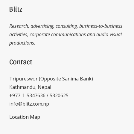
Blitz
Research, advertising, consulting, business-to-business
activities, corporate communications and audio-visual
productions.
Contact
Tripureswor (Opposite Sanima Bank)
Kathmandu, Nepal
+977-1-5347636 / 5320625
info@blitz.com.np
Location Map